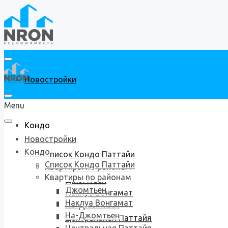
Новостройки
Menu
Кондо
Новостройки
Кондо
Список Кондо Паттайи
Список Кондо Паттайи
Квартиры по районам
Квартиры по районам
Джомтьен
Джомтьен
Наклуа Вонгамат
Наклуа Вонгамат
На-Джомтьен
На-Джомтьен
Центральная Паттайя