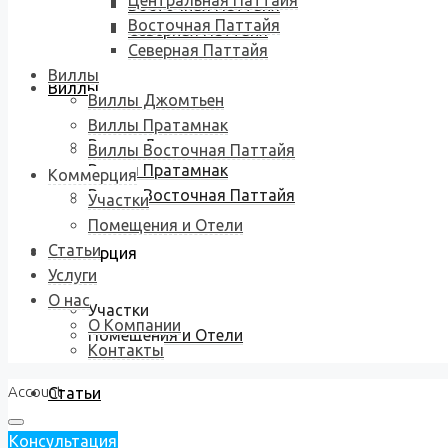
Центральная Паттайя
Восточная Паттайя
Восточная Паттайя
Северная Паттайя
Северная Паттайя
Виллы
Виллы
Виллы Джомтьен
Виллы Пратамнак
Виллы Джомтьен
Виллы Восточная Паттайя
Виллы Пратамнак
Коммерция
Виллы Восточная Паттайя
Участки
Помещения и Отели
Статьи
Коммерция
Услуги
О нас
Участки
О Компании
Помещения и Отели
Контакты
Account
Статьи
Консультация