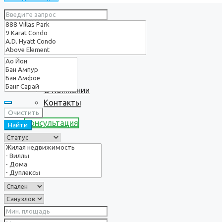
Услуги
О нас
О Компании
Контакты
Очистить
Консультация
Найти