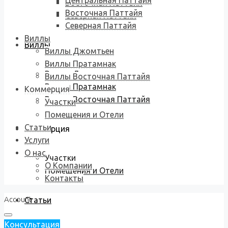
Центральная Паттайя
Восточная Паттайя
Восточная Паттайя
Северная Паттайя
Северная Паттайя
Виллы
Виллы
Виллы Джомтьен
Виллы Пратамнак
Виллы Джомтьен
Виллы Восточная Паттайя
Виллы Пратамнак
Коммерция
Виллы Восточная Паттайя
Участки
Помещения и Отели
Статьи
Коммерция
Услуги
О нас
Участки
О Компании
Помещения и Отели
Контакты
Account
Статьи
Консультация