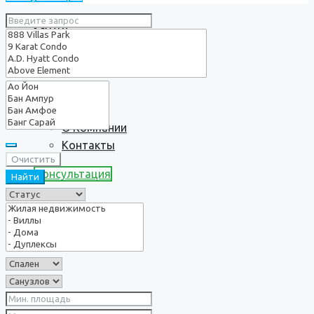
Услуги
О нас
О Компании
Контакты
Очистить
Консультация
Найти