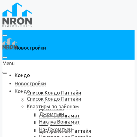
Новостройки
Menu
Кондо
Новостройки
Кондо
Список Кондо Паттайи
Список Кондо Паттайи
Квартиры по районам
Квартиры по районам
Джомтьен
Джомтьен
Наклуа Вонгамат
Наклуа Вонгамат
На-Джомтьен
На-Джомтьен
Центральная Паттайя