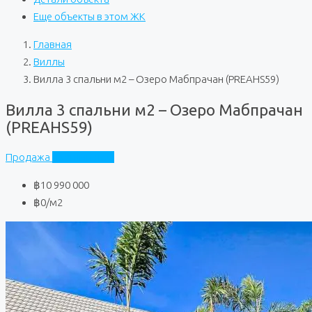
Еще объекты в этом ЖК
Главная
Виллы
Вилла 3 спальни м2 – Озеро Мабпрачан (PREAHS59)
Вилла 3 спальни м2 – Озеро Мабпрачан
(PREAHS59)
Продажа
Частный дом
฿10 990 000
฿0
/м2