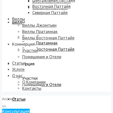
Центральная Паттайя
Восточная Паттайя
Восточная Паттайя
Северная Паттайя
Северная Паттайя
Виллы
Виллы
Виллы Джомтьен
Виллы Пратамнак
Виллы Джомтьен
Виллы Восточная Паттайя
Виллы Пратамнак
Коммерция
Виллы Восточная Паттайя
Участки
Помещения и Отели
Статьи
Коммерция
Услуги
О нас
Участки
О Компании
Помещения и Отели
Контакты
Account
Статьи
Консультация