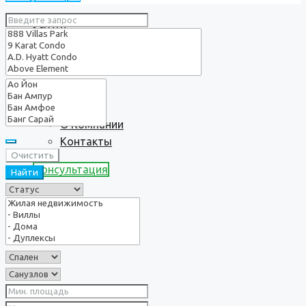
Услуги
О нас
О Компании
Контакты
Очистить
Консультация
Найти