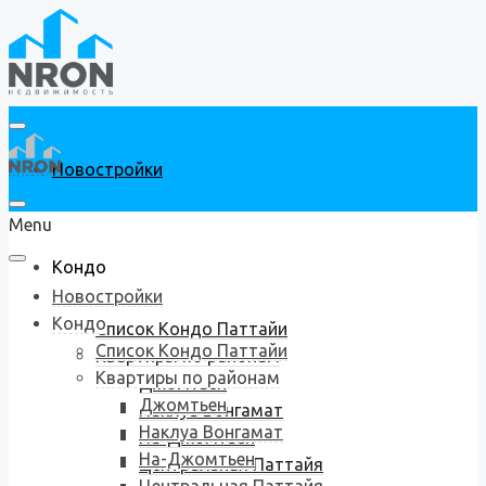
Новостройки
Menu
Кондо
Новостройки
Кондо
Список Кондо Паттайи
Список Кондо Паттайи
Квартиры по районам
Квартиры по районам
Джомтьен
Джомтьен
Наклуа Вонгамат
Наклуа Вонгамат
На-Джомтьен
На-Джомтьен
Центральная Паттайя