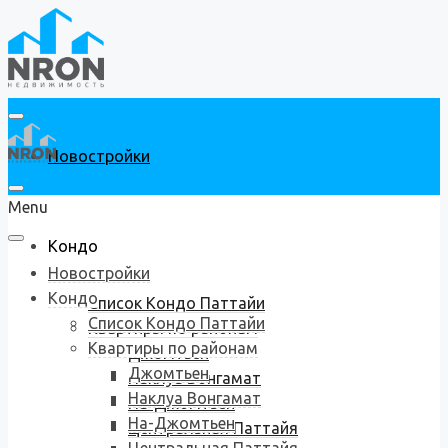
Новостройки
Menu
Кондо
Новостройки
Кондо
Список Кондо Паттайи
Список Кондо Паттайи
Квартиры по районам
Квартиры по районам
Джомтьен
Джомтьен
Наклуа Вонгамат
Наклуа Вонгамат
На-Джомтьен
На-Джомтьен
Центральная Паттайя