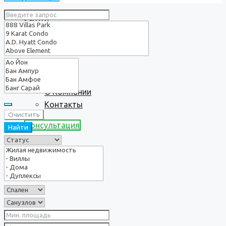
Услуги
О нас
О Компании
Контакты
Очистить
Консультация
Найти