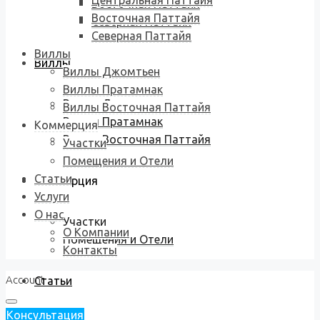
Центральная Паттайя
Восточная Паттайя
Восточная Паттайя
Северная Паттайя
Северная Паттайя
Виллы
Виллы
Виллы Джомтьен
Виллы Пратамнак
Виллы Джомтьен
Виллы Восточная Паттайя
Виллы Пратамнак
Коммерция
Виллы Восточная Паттайя
Участки
Помещения и Отели
Статьи
Коммерция
Услуги
О нас
Участки
О Компании
Помещения и Отели
Контакты
Account
Статьи
Консультация