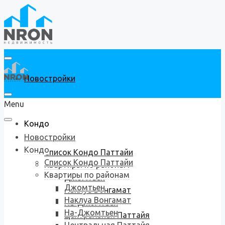
Новостройки
Menu
Кондо
Новостройки
Кондо
Список Кондо Паттайи
Список Кондо Паттайи
Квартиры по районам
Квартиры по районам
Джомтьен
Джомтьен
Наклуа Вонгамат
Наклуа Вонгамат
На-Джомтьен
На-Джомтьен
Центральная Паттайя