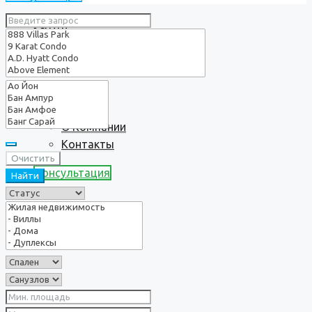
Услуги
О нас
О Компании
Контакты
Очистить
Консультация
Найти