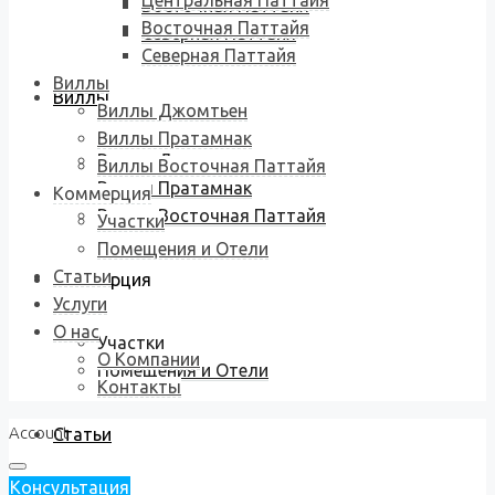
Центральная Паттайя
Восточная Паттайя
Восточная Паттайя
Северная Паттайя
Северная Паттайя
Виллы
Виллы
Виллы Джомтьен
Виллы Пратамнак
Виллы Джомтьен
Виллы Восточная Паттайя
Виллы Пратамнак
Коммерция
Виллы Восточная Паттайя
Участки
Помещения и Отели
Статьи
Коммерция
Услуги
О нас
Участки
О Компании
Помещения и Отели
Контакты
Account
Статьи
Консультация