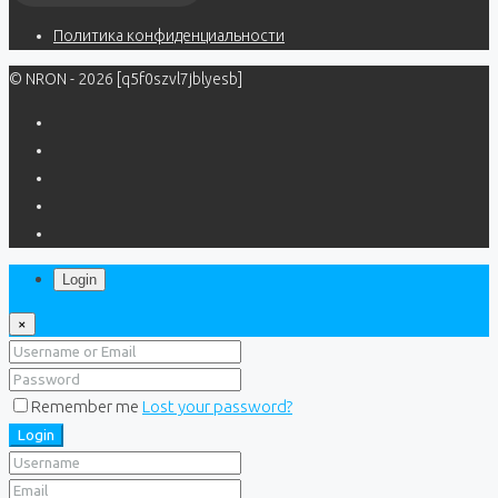
Политика конфиденциальности
© NRON - 2026 [q5f0szvl7jblyesb]
Login
×
Remember me
Lost your password?
Login