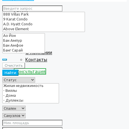
Услуги
О нас
О Компании
Контакты
Очистить
Консультация
Найти