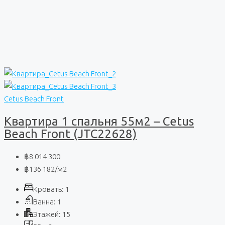
Cetus Beach Front
Квартира 1 спальня 55м2 – Cetus
Beach Front (JTC22628)
฿8 014 300
฿136 182
/м2
Кровать:
1
Ванна:
1
Этажей:
15