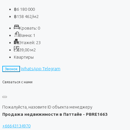
฿6 180 000
฿158 462
/м2
Кровать:
0
Ванна:
1
Этажей:
23
39,00
м2
Квартиры
WhatsApp
Telegram
Звонок
Связаться с нами
Пожалуйста, назовите ID объекта менеджеру
Продажа недвижимости в Паттайе - PBRE1663
+66643134970