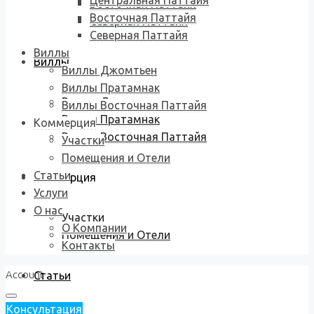
Центральная Паттайя
Восточная Паттайя
Восточная Паттайя
Северная Паттайя
Северная Паттайя
Виллы
Виллы
Виллы Джомтьен
Виллы Пратамнак
Виллы Джомтьен
Виллы Восточная Паттайя
Виллы Пратамнак
Коммерция
Виллы Восточная Паттайя
Участки
Помещения и Отели
Статьи
Коммерция
Услуги
О нас
Участки
О Компании
Помещения и Отели
Контакты
Account
Статьи
Консультация