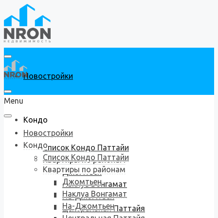
Новостройки
Menu
Кондо
Новостройки
Кондо
Список Кондо Паттайи
Список Кондо Паттайи
Квартиры по районам
Квартиры по районам
Джомтьен
Джомтьен
Наклуа Вонгамат
Наклуа Вонгамат
На-Джомтьен
На-Джомтьен
Центральная Паттайя