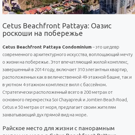
Cetus Beachfront Pattaya: Оазис
роскоши на побережье
Cetus Beachfront Pattaya Condominium
– это шедевр
современного архитектурного искусства, воплощающий мечту
о жизни на побережье. Этот впечатляющий жилой комплекс,
завершенный в 2014 году, включает 310 элегантных квартир,
расположенных как в величественной 49-этажной башне, так и
в уютном 4-этажном комплексе вилл с бассейном.
Стратегически расположенный всего в 200 метрах от
основного перекрестка Soi Chayapreuk и Jomtien Beach Road,
Cetus и 50 метрах от моря, предлагает своим жителям
захватывающий дух прямой вид на море.
Райское место для жизни с панорамным