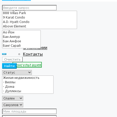
Услуги
О нас
О Компании
Контакты
Очистить
Консультация
Найти