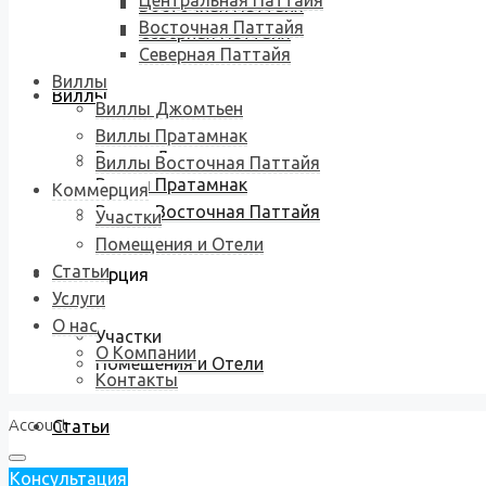
Центральная Паттайя
Восточная Паттайя
Восточная Паттайя
Северная Паттайя
Северная Паттайя
Виллы
Виллы
Виллы Джомтьен
Виллы Пратамнак
Виллы Джомтьен
Виллы Восточная Паттайя
Виллы Пратамнак
Коммерция
Виллы Восточная Паттайя
Участки
Помещения и Отели
Статьи
Коммерция
Услуги
О нас
Участки
О Компании
Помещения и Отели
Контакты
Account
Статьи
Консультация