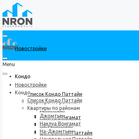
Новостройки
Menu
Кондо
Новостройки
Кондо
Список Кондо Паттайи
Список Кондо Паттайи
Квартиры по районам
Квартиры по районам
Джомтьен
Джомтьен
Наклуа Вонгамат
Наклуа Вонгамат
На-Джомтьен
На-Джомтьен
Центральная Паттайя