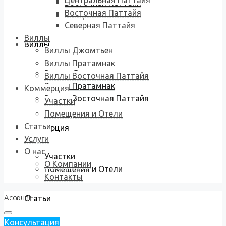
Центральная Паттайя
Восточная Паттайя
Восточная Паттайя
Северная Паттайя
Северная Паттайя
Виллы
Виллы
Виллы Джомтьен
Виллы Пратамнак
Виллы Джомтьен
Виллы Восточная Паттайя
Виллы Пратамнак
Коммерция
Виллы Восточная Паттайя
Участки
Помещения и Отели
Статьи
Коммерция
Услуги
О нас
Участки
О Компании
Помещения и Отели
Контакты
Account
Статьи
Консультация