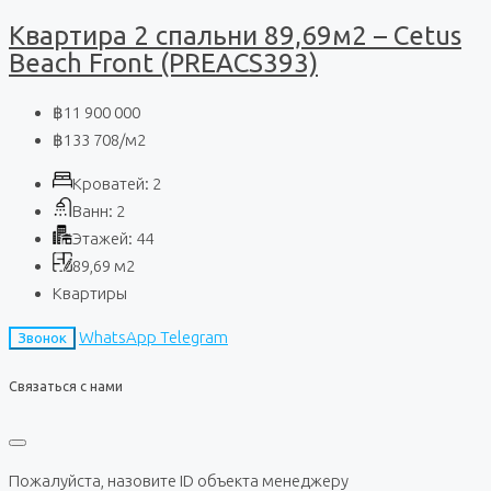
Квартира 2 спальни 89,69м2 – Cetus
Beach Front (PREACS393)
฿11 900 000
฿133 708
/м2
Кроватей:
2
Ванн:
2
Этажей:
44
89,69
м2
Квартиры
WhatsApp
Telegram
Звонок
Связаться с нами
Пожалуйста, назовите ID объекта менеджеру