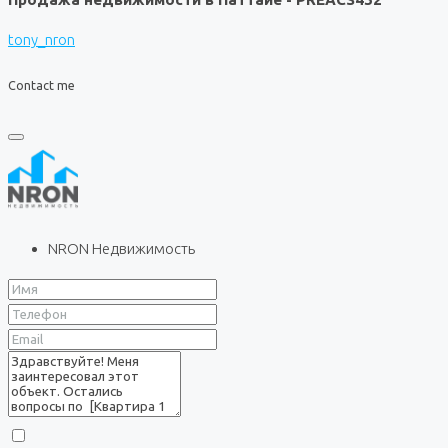
tony_nron
Contact me
NRON Недвижимость