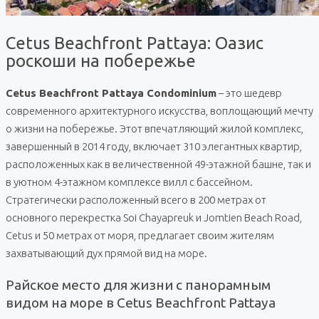
Cetus Beachfront Pattaya: Оазис
роскоши на побережье
Cetus Beachfront Pattaya Condominium
– это шедевр
современного архитектурного искусства, воплощающий мечту
о жизни на побережье. Этот впечатляющий жилой комплекс,
завершенный в 2014 году, включает 310 элегантных квартир,
расположенных как в величественной 49-этажной башне, так и
в уютном 4-этажном комплексе вилл с бассейном.
Стратегически расположенный всего в 200 метрах от
основного перекрестка Soi Chayapreuk и Jomtien Beach Road,
Cetus и 50 метрах от моря, предлагает своим жителям
захватывающий дух прямой вид на море.
Райское место для жизни с панорамным
видом на море в Cetus Beachfront Pattaya