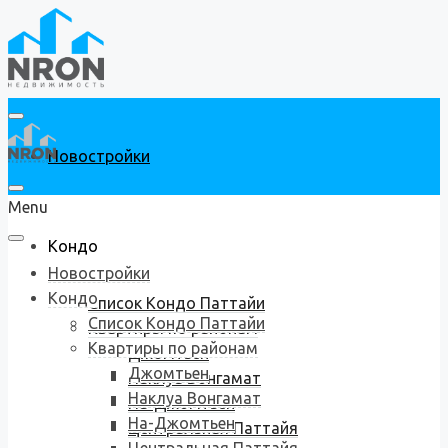
Новостройки
Menu
Кондо
Новостройки
Кондо
Список Кондо Паттайи
Список Кондо Паттайи
Квартиры по районам
Квартиры по районам
Джомтьен
Джомтьен
Наклуа Вонгамат
Наклуа Вонгамат
На-Джомтьен
На-Джомтьен
Центральная Паттайя