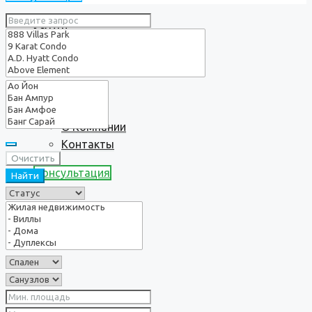
Услуги
О нас
О Компании
Контакты
Очистить
Консультация
Найти