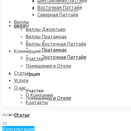
Центральная Паттайя
Восточная Паттайя
Восточная Паттайя
Северная Паттайя
Северная Паттайя
Виллы
Виллы
Виллы Джомтьен
Виллы Пратамнак
Виллы Джомтьен
Виллы Восточная Паттайя
Виллы Пратамнак
Коммерция
Виллы Восточная Паттайя
Участки
Помещения и Отели
Статьи
Коммерция
Услуги
О нас
Участки
О Компании
Помещения и Отели
Контакты
Account
Статьи
Консультация