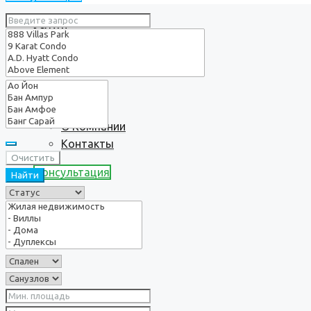
Услуги
О нас
О Компании
Контакты
Очистить
Консультация
Найти