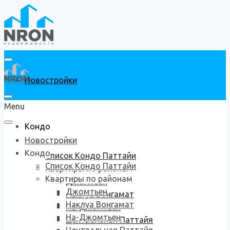
Новостройки
Menu
Кондо
Новостройки
Кондо
Список Кондо Паттайи
Список Кондо Паттайи
Квартиры по районам
Квартиры по районам
Джомтьен
Джомтьен
Наклуа Вонгамат
Наклуа Вонгамат
На-Джомтьен
На-Джомтьен
Центральная Паттайя