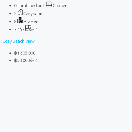
0 combined unit
Спален
2
Санузлов
8
Этажей
72,57
м2
Cosy Beach View
฿1 605 000
฿50 000
/м2