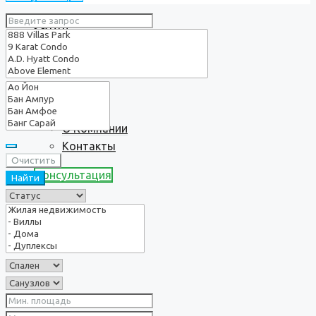
Услуги
О нас
О Компании
Контакты
Очистить
Консультация
Найти