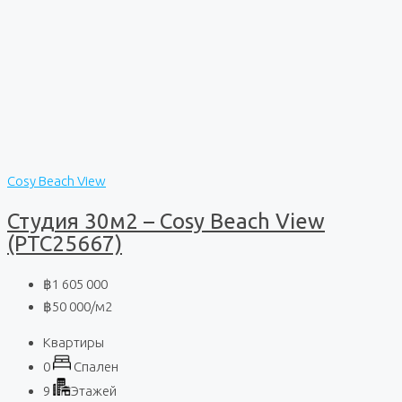
Cosy Beach View
Студия 30м2 – Cosy Beach View
(PTC25667)
฿1 605 000
฿50 000
/м2
Квартиры
0
Спален
9
Этажей