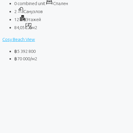
0 combined unit
Спален
2
Санузлов
12
Этажей
84,05
м2
Cosy Beach View
฿5 392 800
฿70 000
/м2