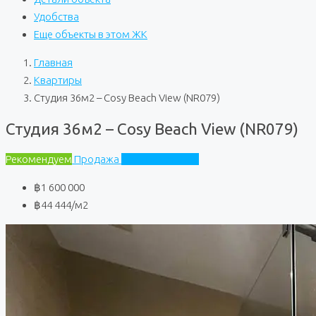
Удобства
Еще объекты в этом ЖК
Главная
Квартиры
Студия 36м2 – Cosy Beach View (NR079)
Студия 36м2 – Cosy Beach View (NR079)
Рекомендуем
Продажа
Cosy Beach View
฿1 600 000
฿44 444
/м2