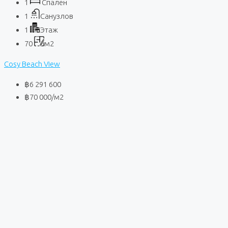
1
Спален
1
Санузлов
1
Этаж
70
м2
Cosy Beach View
฿6 291 600
฿70 000
/м2