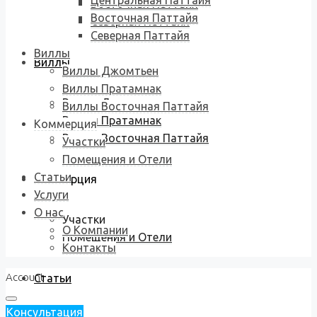
Центральная Паттайя
Восточная Паттайя
Восточная Паттайя
Северная Паттайя
Северная Паттайя
Виллы
Виллы
Виллы Джомтьен
Виллы Пратамнак
Виллы Джомтьен
Виллы Восточная Паттайя
Виллы Пратамнак
Коммерция
Виллы Восточная Паттайя
Участки
Помещения и Отели
Статьи
Коммерция
Услуги
О нас
Участки
О Компании
Помещения и Отели
Контакты
Account
Статьи
Консультация