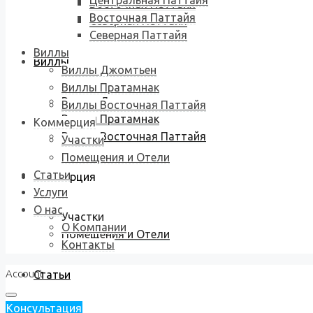
Центральная Паттайя
Восточная Паттайя
Восточная Паттайя
Северная Паттайя
Северная Паттайя
Виллы
Виллы
Виллы Джомтьен
Виллы Пратамнак
Виллы Джомтьен
Виллы Восточная Паттайя
Виллы Пратамнак
Коммерция
Виллы Восточная Паттайя
Участки
Помещения и Отели
Статьи
Коммерция
Услуги
О нас
Участки
О Компании
Помещения и Отели
Контакты
Account
Статьи
Консультация