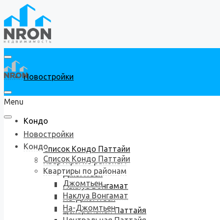
Новостройки
Menu
Кондо
Новостройки
Кондо
Список Кондо Паттайи
Список Кондо Паттайи
Квартиры по районам
Квартиры по районам
Джомтьен
Джомтьен
Наклуа Вонгамат
Наклуа Вонгамат
На-Джомтьен
На-Джомтьен
Центральная Паттайя