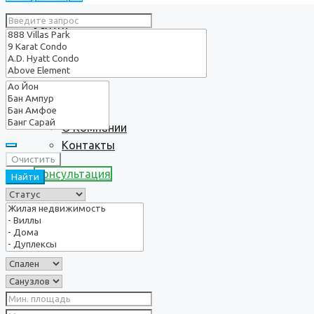
Услуги
О нас
О Компании
Контакты
Очистить
Консультация
Найти