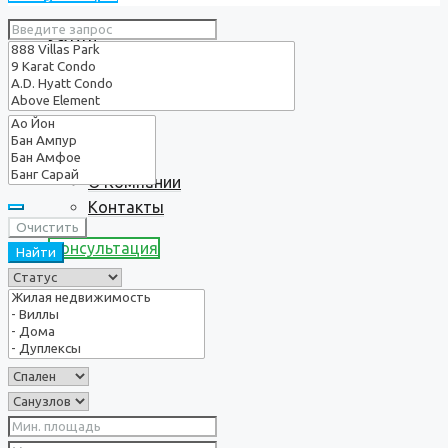
Услуги
О нас
О Компании
Контакты
Очистить
Консультация
Найти