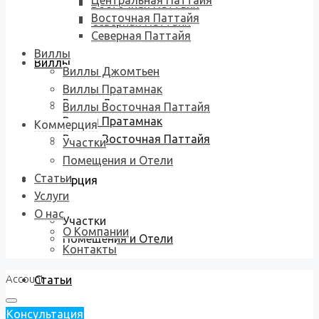
Центральная Паттайя
Восточная Паттайя
Восточная Паттайя
Северная Паттайя
Северная Паттайя
Виллы
Виллы
Виллы Джомтьен
Виллы Пратамнак
Виллы Джомтьен
Виллы Восточная Паттайя
Виллы Пратамнак
Коммерция
Виллы Восточная Паттайя
Участки
Помещения и Отели
Статьи
Коммерция
Услуги
О нас
Участки
О Компании
Помещения и Отели
Контакты
Account
Статьи
Консультация