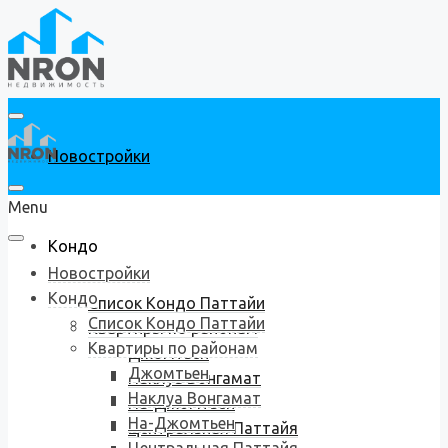
Новостройки
Menu
Кондо
Новостройки
Кондо
Список Кондо Паттайи
Список Кондо Паттайи
Квартиры по районам
Квартиры по районам
Джомтьен
Джомтьен
Наклуа Вонгамат
Наклуа Вонгамат
На-Джомтьен
На-Джомтьен
Центральная Паттайя