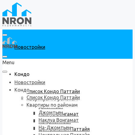
Новостройки
Menu
Кондо
Новостройки
Кондо
Список Кондо Паттайи
Список Кондо Паттайи
Квартиры по районам
Квартиры по районам
Джомтьен
Джомтьен
Наклуа Вонгамат
Наклуа Вонгамат
На-Джомтьен
На-Джомтьен
Центральная Паттайя