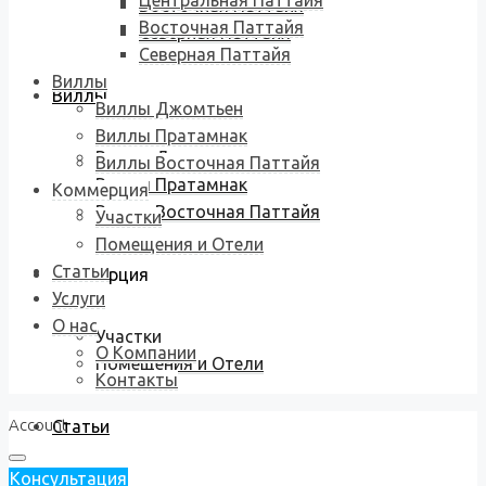
Центральная Паттайя
Восточная Паттайя
Восточная Паттайя
Северная Паттайя
Северная Паттайя
Виллы
Виллы
Виллы Джомтьен
Виллы Пратамнак
Виллы Джомтьен
Виллы Восточная Паттайя
Виллы Пратамнак
Коммерция
Виллы Восточная Паттайя
Участки
Помещения и Отели
Статьи
Коммерция
Услуги
О нас
Участки
О Компании
Помещения и Отели
Контакты
Account
Статьи
Консультация