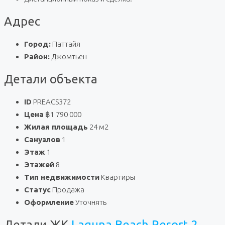
Адрес
Город:
Паттайя
Район:
Джомтьен
Детали объекта
ID
PREACS372
Цена
฿1 790 000
Жилая площадь
24 м2
Санузлов
1
Этаж
1
Этажей
8
Тип недвижимости
Квартиры
Статус
Продажа
Оформление
Уточнять
Детали ЖК
Laguna Beach Resort 2