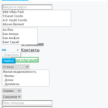
Услуги
О нас
О Компании
Контакты
Очистить
Консультация
Найти