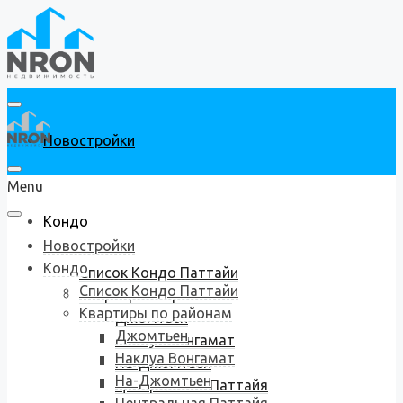
Новостройки
Menu
Кондо
Новостройки
Кондо
Список Кондо Паттайи
Список Кондо Паттайи
Квартиры по районам
Квартиры по районам
Джомтьен
Джомтьен
Наклуа Вонгамат
Наклуа Вонгамат
На-Джомтьен
На-Джомтьен
Центральная Паттайя