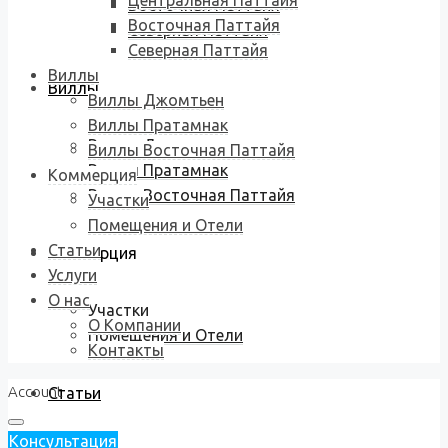
Центральная Паттайя
Восточная Паттайя
Восточная Паттайя
Северная Паттайя
Северная Паттайя
Виллы
Виллы
Виллы Джомтьен
Виллы Пратамнак
Виллы Джомтьен
Виллы Восточная Паттайя
Виллы Пратамнак
Коммерция
Виллы Восточная Паттайя
Участки
Помещения и Отели
Статьи
Коммерция
Услуги
О нас
Участки
О Компании
Помещения и Отели
Контакты
Account
Статьи
Консультация