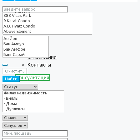
Услуги
О нас
О Компании
Контакты
Очистить
Консультация
Найти