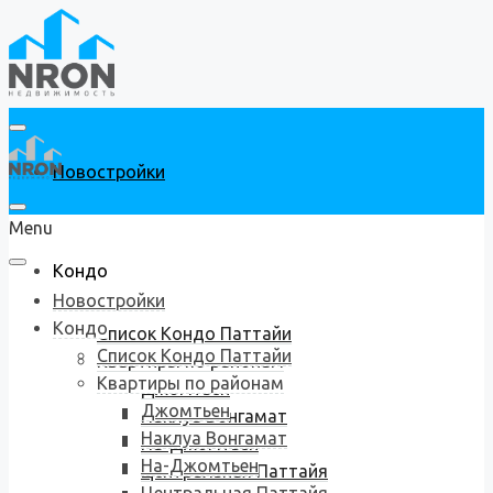
Новостройки
Menu
Кондо
Новостройки
Кондо
Список Кондо Паттайи
Список Кондо Паттайи
Квартиры по районам
Квартиры по районам
Джомтьен
Джомтьен
Наклуа Вонгамат
Наклуа Вонгамат
На-Джомтьен
На-Джомтьен
Центральная Паттайя