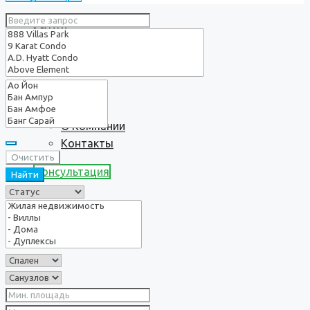
Услуги
О нас
О Компании
Контакты
Очистить
Консультация
Найти