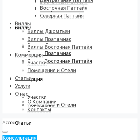
Центральная Паттайя
Восточная Паттайя
Восточная Паттайя
Северная Паттайя
Северная Паттайя
Виллы
Виллы
Виллы Джомтьен
Виллы Пратамнак
Виллы Джомтьен
Виллы Восточная Паттайя
Виллы Пратамнак
Коммерция
Виллы Восточная Паттайя
Участки
Помещения и Отели
Статьи
Коммерция
Услуги
О нас
Участки
О Компании
Помещения и Отели
Контакты
Account
Статьи
Консультация