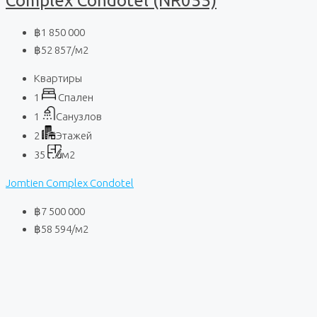
Complex Condotel (NR055)
฿1 850 000
฿52 857
/м2
Квартиры
1
Спален
1
Санузлов
2
Этажей
35
м2
Jomtien Complex Condotel
฿7 500 000
฿58 594
/м2