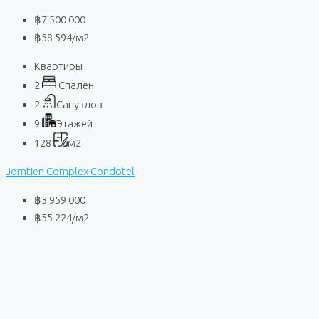
฿7 500 000
฿58 594
/м2
Квартиры
2
Спален
2
Санузлов
9
Этажей
128
м2
Jomtien Complex Condotel
฿3 959 000
฿55 224
/м2