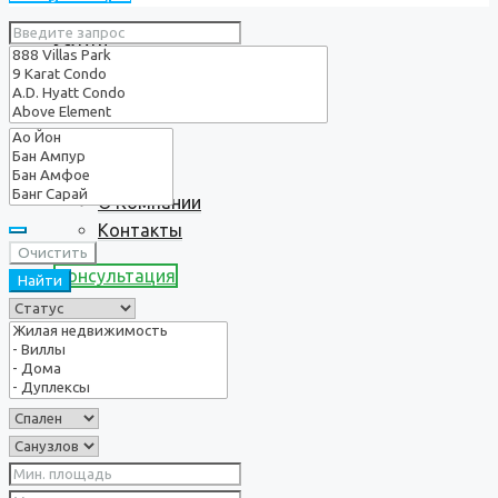
Услуги
О нас
О Компании
Контакты
Очистить
Консультация
Найти