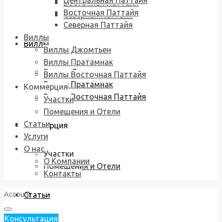
Центральная Паттайя
Восточная Паттайя
Восточная Паттайя
Северная Паттайя
Северная Паттайя
Виллы
Виллы
Виллы Джомтьен
Виллы Пратамнак
Виллы Джомтьен
Виллы Восточная Паттайя
Виллы Пратамнак
Коммерция
Виллы Восточная Паттайя
Участки
Помещения и Отели
Статьи
Коммерция
Услуги
О нас
Участки
О Компании
Помещения и Отели
Контакты
Account
Статьи
Консультация