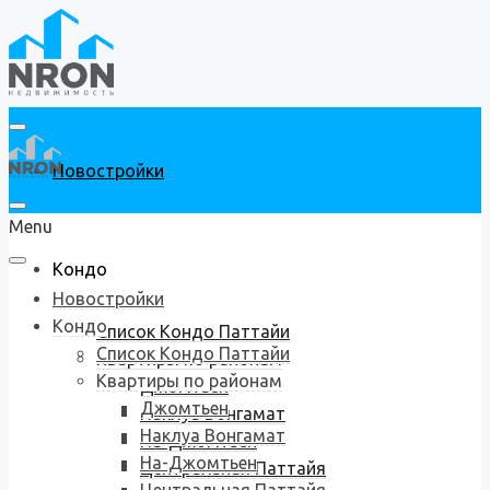
Новостройки
Menu
Кондо
Новостройки
Кондо
Список Кондо Паттайи
Список Кондо Паттайи
Квартиры по районам
Квартиры по районам
Джомтьен
Джомтьен
Наклуа Вонгамат
Наклуа Вонгамат
На-Джомтьен
На-Джомтьен
Центральная Паттайя