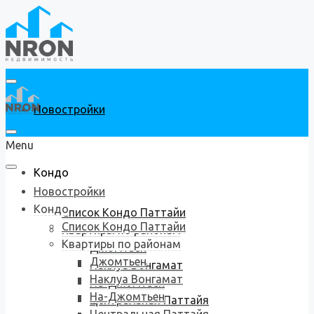
Новостройки
Menu
Кондо
Новостройки
Кондо
Список Кондо Паттайи
Список Кондо Паттайи
Квартиры по районам
Квартиры по районам
Джомтьен
Джомтьен
Наклуа Вонгамат
Наклуа Вонгамат
На-Джомтьен
На-Джомтьен
Центральная Паттайя