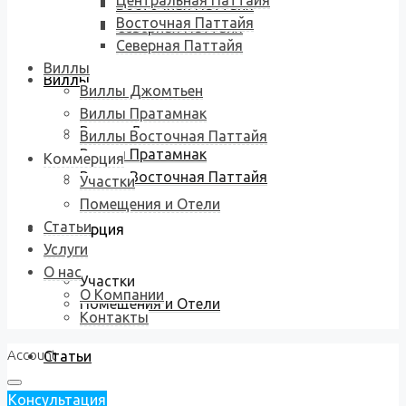
Центральная Паттайя
Восточная Паттайя
Восточная Паттайя
Северная Паттайя
Северная Паттайя
Виллы
Виллы
Виллы Джомтьен
Виллы Пратамнак
Виллы Джомтьен
Виллы Восточная Паттайя
Виллы Пратамнак
Коммерция
Виллы Восточная Паттайя
Участки
Помещения и Отели
Статьи
Коммерция
Услуги
О нас
Участки
О Компании
Помещения и Отели
Контакты
Account
Статьи
Консультация