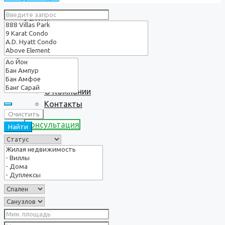
Услуги
О нас
О Компании
Контакты
Очистить
Консультация
Найти