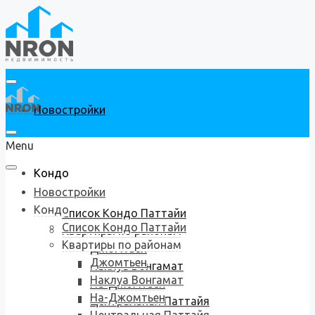
Новостройки
Menu
Кондо
Новостройки
Кондо
Список Кондо Паттайи
Список Кондо Паттайи
Квартиры по районам
Квартиры по районам
Джомтьен
Джомтьен
Наклуа Вонгамат
Наклуа Вонгамат
На-Джомтьен
На-Джомтьен
Центральная Паттайя