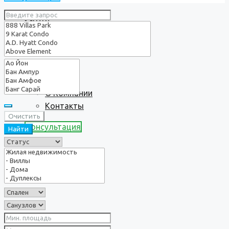
Услуги
О нас
О Компании
Контакты
Очистить
Консультация
Найти