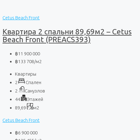
Cetus Beach Front
Квартира 2 спальни 89,69м2 – Cetus
Beach Front (PREACS393)
฿11 900 000
฿133 708
/м2
Квартиры
2
Спален
2
Санузлов
44
Этажей
89,69
м2
Cetus Beach Front
฿6 900 000