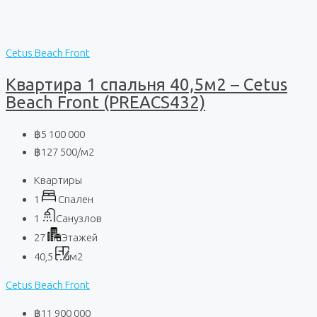
Cetus Beach Front
Квартира 1 спальня 40,5м2 – Cetus
Beach Front (PREACS432)
฿5 100 000
฿127 500
/м2
Квартиры
1
Спален
1
Санузлов
27
Этажей
40,5
м2
Cetus Beach Front
฿11 900 000