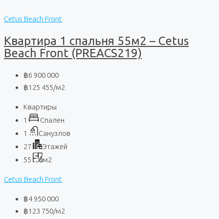
Cetus Beach Front
Квартира 1 спальня 55м2 – Cetus
Beach Front (PREACS219)
฿6 900 000
฿125 455
/м2
Квартиры
1
Спален
1
Санузлов
27
Этажей
55
м2
Cetus Beach Front
฿4 950 000
฿123 750
/м2