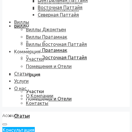
Центральная Паттайя
Восточная Паттайя
Восточная Паттайя
Северная Паттайя
Северная Паттайя
Виллы
Виллы
Виллы Джомтьен
Виллы Пратамнак
Виллы Джомтьен
Виллы Восточная Паттайя
Виллы Пратамнак
Коммерция
Виллы Восточная Паттайя
Участки
Помещения и Отели
Статьи
Коммерция
Услуги
О нас
Участки
О Компании
Помещения и Отели
Контакты
Account
Статьи
Консультация