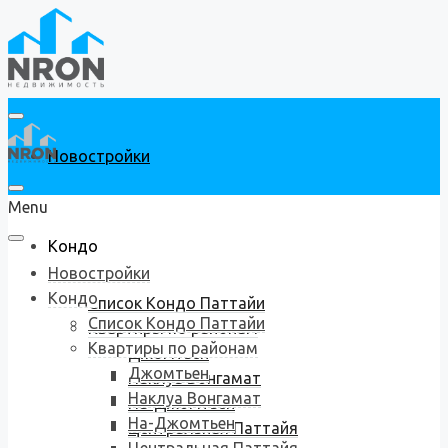
Новостройки
Menu
Кондо
Новостройки
Кондо
Список Кондо Паттайи
Список Кондо Паттайи
Квартиры по районам
Квартиры по районам
Джомтьен
Джомтьен
Наклуа Вонгамат
Наклуа Вонгамат
На-Джомтьен
На-Джомтьен
Центральная Паттайя