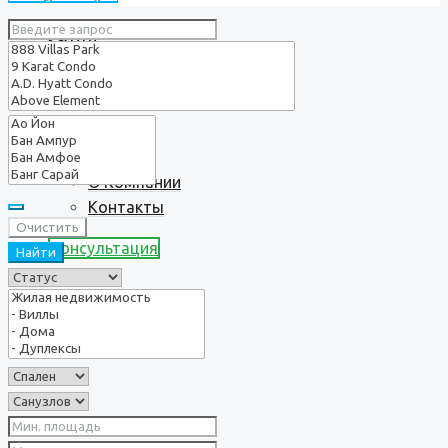
Услуги
О нас
О Компании
Контакты
Очистить
Консультация
Найти