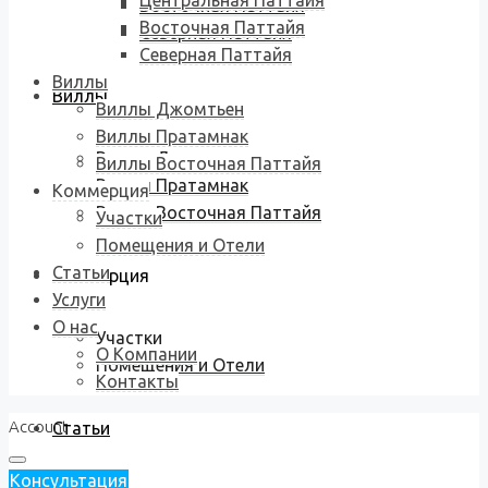
Центральная Паттайя
Восточная Паттайя
Восточная Паттайя
Северная Паттайя
Северная Паттайя
Виллы
Виллы
Виллы Джомтьен
Виллы Пратамнак
Виллы Джомтьен
Виллы Восточная Паттайя
Виллы Пратамнак
Коммерция
Виллы Восточная Паттайя
Участки
Помещения и Отели
Статьи
Коммерция
Услуги
О нас
Участки
О Компании
Помещения и Отели
Контакты
Account
Статьи
Консультация