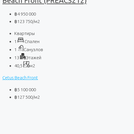
Beach Front (PREACS212)
฿4 950 000
฿123 750
/м2
Квартиры
1
Спален
1
Санузлов
13
Этажей
40,5
м2
Cetus Beach Front
฿5 100 000
฿127 500
/м2