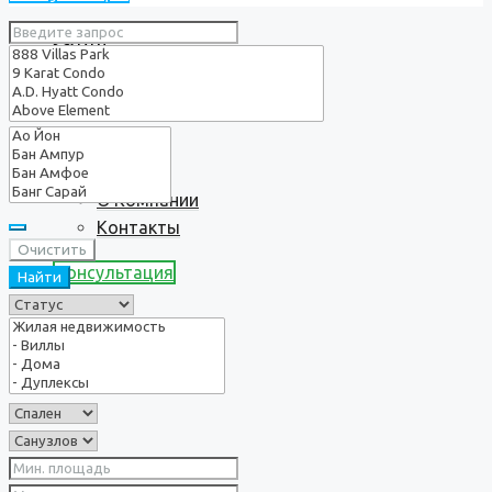
Услуги
О нас
О Компании
Контакты
Очистить
Консультация
Найти