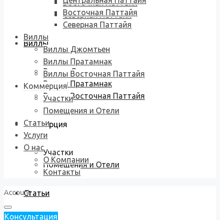
Центральная Паттайя
Восточная Паттайя
Восточная Паттайя
Северная Паттайя
Северная Паттайя
Виллы
Виллы
Виллы Джомтьен
Виллы Пратамнак
Виллы Джомтьен
Виллы Восточная Паттайя
Виллы Пратамнак
Коммерция
Виллы Восточная Паттайя
Участки
Помещения и Отели
Статьи
Коммерция
Услуги
О нас
Участки
О Компании
Помещения и Отели
Контакты
Account
Статьи
Консультация