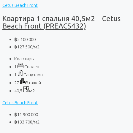
Cetus Beach Front
Квартира 1 спальня 40,5м2 – Cetus
Beach Front (PREACS432)
฿5 100 000
฿127 500
/м2
Квартиры
1
Спален
1
Санузлов
27
Этажей
40,5
м2
Cetus Beach Front
฿11 900 000
฿133 708
/м2