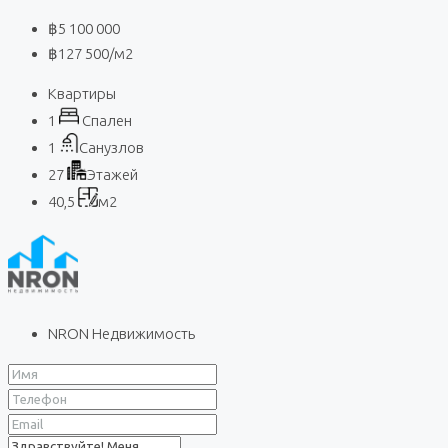
฿5 100 000
฿127 500
/м2
Квартиры
1
Спален
1
Санузлов
27
Этажей
40,5
м2
NRON Недвижимость