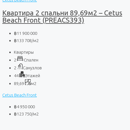
Квартира 2 спальни 89,69м2 – Cetus
Beach Front (PREACS393)
฿11 900 000
฿133 708
/м2
Квартиры
2
Спален
2
Санузлов
44
Этажей
89,69
м2
Cetus Beach Front
฿4 950 000
฿123 750
/м2