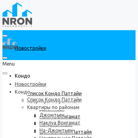
Новостройки
Menu
Кондо
Новостройки
Кондо
Список Кондо Паттайи
Список Кондо Паттайи
Квартиры по районам
Квартиры по районам
Джомтьен
Джомтьен
Наклуа Вонгамат
Наклуа Вонгамат
На-Джомтьен
На-Джомтьен
Центральная Паттайя