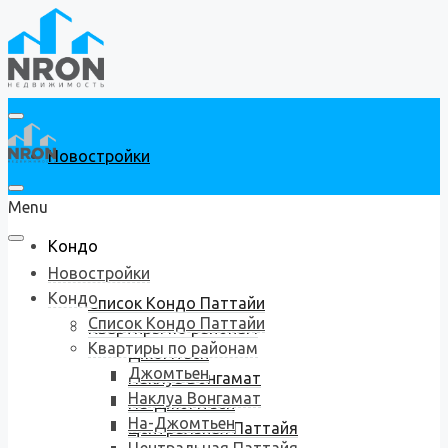
Новостройки
Menu
Кондо
Новостройки
Кондо
Список Кондо Паттайи
Список Кондо Паттайи
Квартиры по районам
Квартиры по районам
Джомтьен
Джомтьен
Наклуа Вонгамат
Наклуа Вонгамат
На-Джомтьен
На-Джомтьен
Центральная Паттайя