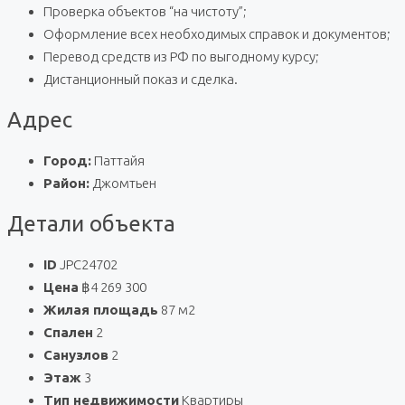
Проверка объектов “на чистоту”;
Оформление всех необходимых справок и документов;
Перевод средств из РФ по выгодному курсу;
Дистанционный показ и сделка.
Адрес
Город:
Паттайя
Район:
Джомтьен
Детали объекта
ID
JPC24702
Цена
฿4 269 300
Жилая площадь
87 м2
Спален
2
Санузлов
2
Этаж
3
Тип недвижимости
Квартиры