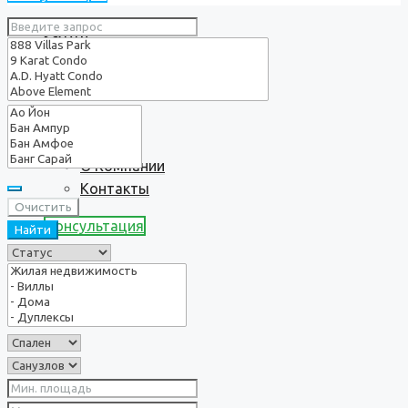
Услуги
О нас
О Компании
Контакты
Очистить
Консультация
Найти