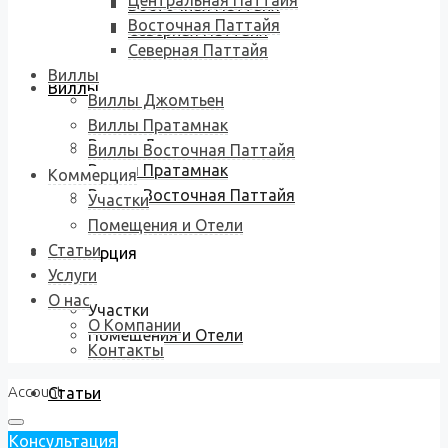
Центральная Паттайя
Восточная Паттайя
Восточная Паттайя
Северная Паттайя
Северная Паттайя
Виллы
Виллы
Виллы Джомтьен
Виллы Пратамнак
Виллы Джомтьен
Виллы Восточная Паттайя
Виллы Пратамнак
Коммерция
Виллы Восточная Паттайя
Участки
Помещения и Отели
Статьи
Коммерция
Услуги
О нас
Участки
О Компании
Помещения и Отели
Контакты
Account
Статьи
Консультация