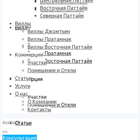
Центральная Паттайя
Восточная Паттайя
Восточная Паттайя
Северная Паттайя
Северная Паттайя
Виллы
Виллы
Виллы Джомтьен
Виллы Пратамнак
Виллы Джомтьен
Виллы Восточная Паттайя
Виллы Пратамнак
Коммерция
Виллы Восточная Паттайя
Участки
Помещения и Отели
Статьи
Коммерция
Услуги
О нас
Участки
О Компании
Помещения и Отели
Контакты
Account
Статьи
Консультация