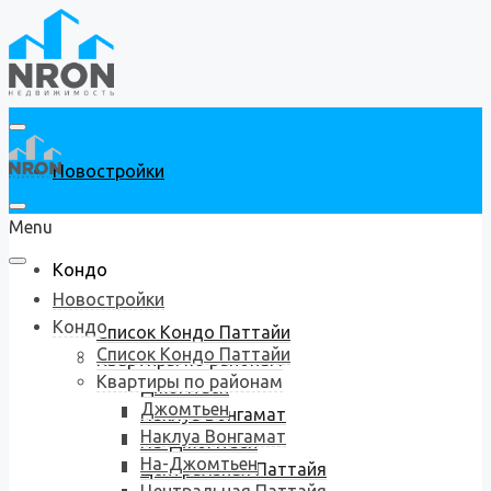
Новостройки
Menu
Кондо
Новостройки
Кондо
Список Кондо Паттайи
Список Кондо Паттайи
Квартиры по районам
Квартиры по районам
Джомтьен
Джомтьен
Наклуа Вонгамат
Наклуа Вонгамат
На-Джомтьен
На-Джомтьен
Центральная Паттайя