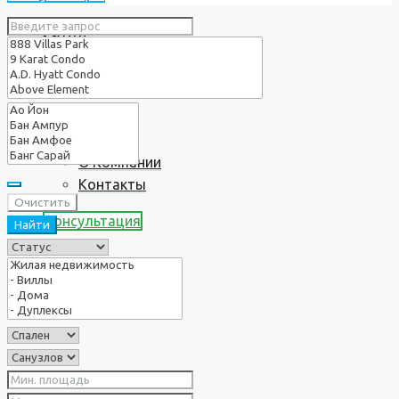
Услуги
О нас
О Компании
Контакты
Очистить
Консультация
Найти