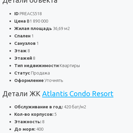
Детали объекта
ID
PREACS518
Цена
฿1 890 000
Жилая площадь
36,69 м2
Спален
1
Санузлов
1
Этаж
8
Этажей
8
Тип недвижимости
Квартиры
Статус
Продажа
Оформление
Уточнять
Детали ЖК
Atlantis Condo Resort
Обслуживание в год:
420 бат/м2
Кол-во корпусов:
5
Этажность:
8
До моря:
400