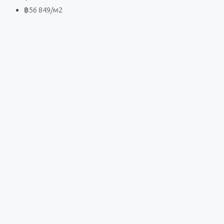
฿56 849
/м2