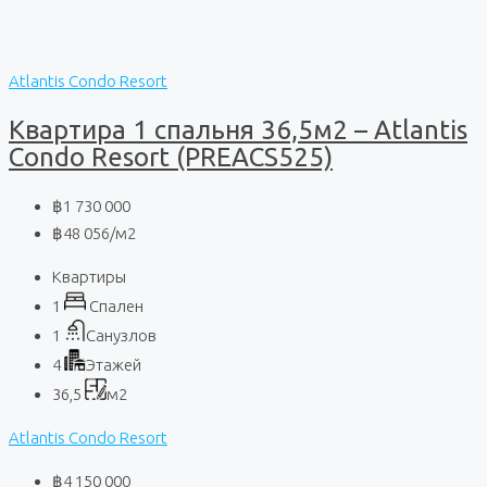
Atlantis Condo Resort
Квартира 1 спальня 36,5м2 – Atlantis
Condo Resort (PREACS525)
฿1 730 000
฿48 056
/м2
Квартиры
1
Спален
1
Санузлов
4
Этажей
36,5
м2
Atlantis Condo Resort
฿4 150 000