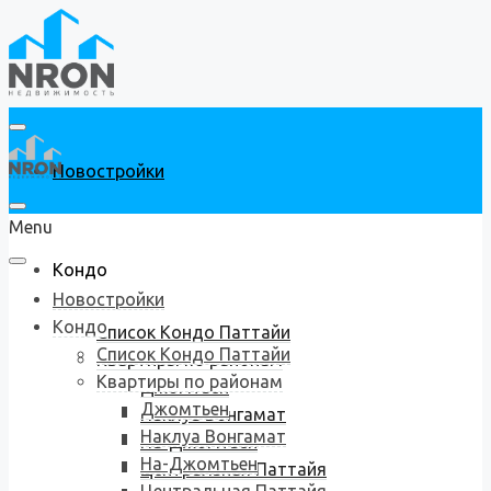
Новостройки
Menu
Кондо
Новостройки
Кондо
Список Кондо Паттайи
Список Кондо Паттайи
Квартиры по районам
Квартиры по районам
Джомтьен
Джомтьен
Наклуа Вонгамат
Наклуа Вонгамат
На-Джомтьен
На-Джомтьен
Центральная Паттайя