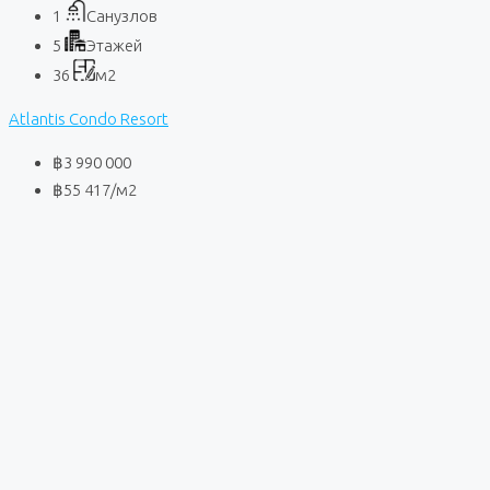
1
Санузлов
5
Этажей
36
м2
Atlantis Condo Resort
฿3 990 000
฿55 417
/м2