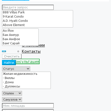
Услуги
О нас
О Компании
Контакты
Очистить
Консультация
Найти