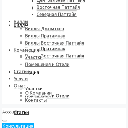
Центральная Паттайя
Восточная Паттайя
Восточная Паттайя
Северная Паттайя
Северная Паттайя
Виллы
Виллы
Виллы Джомтьен
Виллы Пратамнак
Виллы Джомтьен
Виллы Восточная Паттайя
Виллы Пратамнак
Коммерция
Виллы Восточная Паттайя
Участки
Помещения и Отели
Статьи
Коммерция
Услуги
О нас
Участки
О Компании
Помещения и Отели
Контакты
Account
Статьи
Консультация