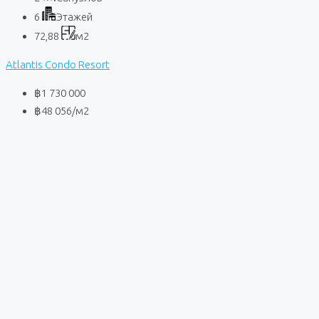
6
Этажей
72,88
м2
Atlantis Condo Resort
฿1 730 000
฿48 056
/м2