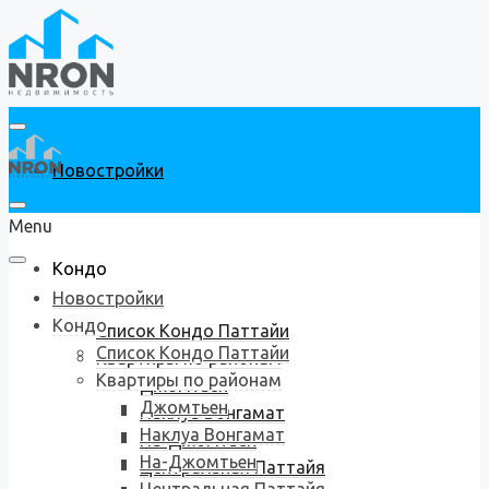
Новостройки
Menu
Кондо
Новостройки
Кондо
Список Кондо Паттайи
Список Кондо Паттайи
Квартиры по районам
Квартиры по районам
Джомтьен
Джомтьен
Наклуа Вонгамат
Наклуа Вонгамат
На-Джомтьен
На-Джомтьен
Центральная Паттайя