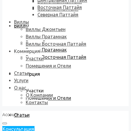
Центральная Паттайя
Восточная Паттайя
Восточная Паттайя
Северная Паттайя
Северная Паттайя
Виллы
Виллы
Виллы Джомтьен
Виллы Пратамнак
Виллы Джомтьен
Виллы Восточная Паттайя
Виллы Пратамнак
Коммерция
Виллы Восточная Паттайя
Участки
Помещения и Отели
Статьи
Коммерция
Услуги
О нас
Участки
О Компании
Помещения и Отели
Контакты
Account
Статьи
Консультация