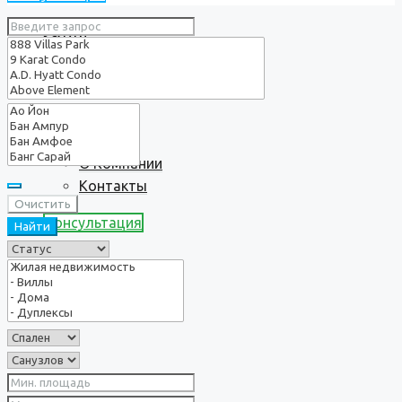
Услуги
О нас
О Компании
Контакты
Очистить
Консультация
Найти