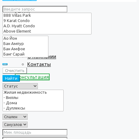
Услуги
О нас
О Компании
Контакты
Очистить
Консультация
Найти