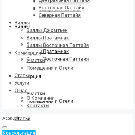
Центральная Паттайя
Восточная Паттайя
Восточная Паттайя
Северная Паттайя
Северная Паттайя
Виллы
Виллы
Виллы Джомтьен
Виллы Пратамнак
Виллы Джомтьен
Виллы Восточная Паттайя
Виллы Пратамнак
Коммерция
Виллы Восточная Паттайя
Участки
Помещения и Отели
Статьи
Коммерция
Услуги
О нас
Участки
О Компании
Помещения и Отели
Контакты
Account
Статьи
Консультация