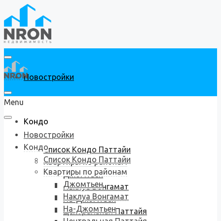
Новостройки
Menu
Кондо
Новостройки
Кондо
Список Кондо Паттайи
Список Кондо Паттайи
Квартиры по районам
Квартиры по районам
Джомтьен
Джомтьен
Наклуа Вонгамат
Наклуа Вонгамат
На-Джомтьен
На-Джомтьен
Центральная Паттайя