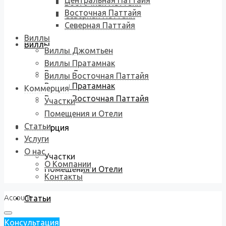
Центральная Паттайя
Восточная Паттайя
Восточная Паттайя
Северная Паттайя
Северная Паттайя
Виллы
Виллы
Виллы Джомтьен
Виллы Пратамнак
Виллы Джомтьен
Виллы Восточная Паттайя
Виллы Пратамнак
Коммерция
Виллы Восточная Паттайя
Участки
Помещения и Отели
Статьи
Коммерция
Услуги
О нас
Участки
О Компании
Помещения и Отели
Контакты
Account
Статьи
Консультация