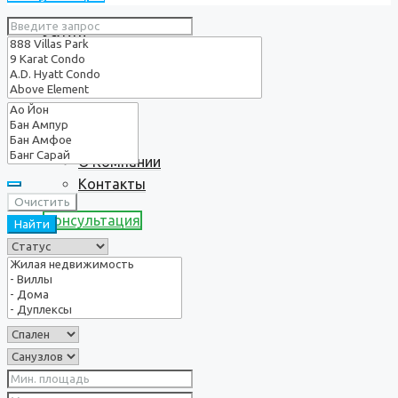
Услуги
О нас
О Компании
Контакты
Очистить
Консультация
Найти