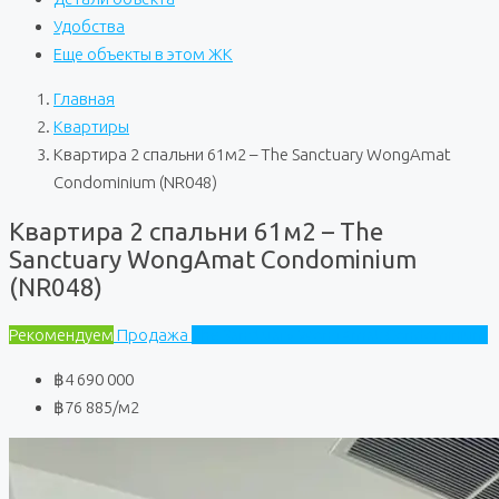
Удобства
Еще объекты в этом ЖК
Главная
Квартиры
Квартира 2 спальни 61м2 – The Sanctuary WongAmat
Condominium (NR048)
Квартира 2 спальни 61м2 – The
Sanctuary WongAmat Condominium
(NR048)
Рекомендуем
Продажа
The Sanctuary WongAmat Condominium
฿4 690 000
฿76 885
/м2