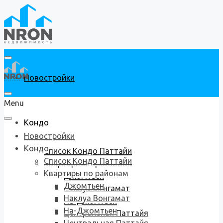
Новостройки
Menu
Кондо
Новостройки
Кондо
Список Кондо Паттайи
Список Кондо Паттайи
Квартиры по районам
Квартиры по районам
Джомтьен
Джомтьен
Наклуа Вонгамат
Наклуа Вонгамат
На-Джомтьен
На-Джомтьен
Центральная Паттайя