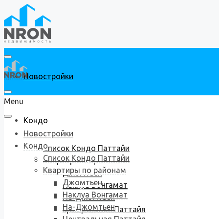
Новостройки
Menu
Кондо
Новостройки
Кондо
Список Кондо Паттайи
Список Кондо Паттайи
Квартиры по районам
Квартиры по районам
Джомтьен
Джомтьен
Наклуа Вонгамат
Наклуа Вонгамат
На-Джомтьен
На-Джомтьен
Центральная Паттайя