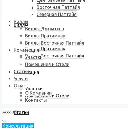
Центральная Паттайя
Восточная Паттайя
Восточная Паттайя
Северная Паттайя
Северная Паттайя
Виллы
Виллы
Виллы Джомтьен
Виллы Пратамнак
Виллы Джомтьен
Виллы Восточная Паттайя
Виллы Пратамнак
Коммерция
Виллы Восточная Паттайя
Участки
Помещения и Отели
Статьи
Коммерция
Услуги
О нас
Участки
О Компании
Помещения и Отели
Контакты
Account
Статьи
Консультация