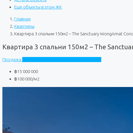
Еще объекты в этом ЖК
Главная
Квартиры
Квартира 3 спальни 150м2 – The Sanctuary WongAmat Con
Квартира 3 спальни 150м2 – The Sanctu
Продажа
The Sanctuary WongAmat Condominium
฿15 000 000
฿100 000
/м2