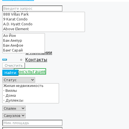
Услуги
О нас
О Компании
Контакты
Очистить
Консультация
Найти