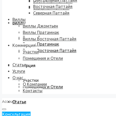
Центральная Паттайя
Восточная Паттайя
Восточная Паттайя
Северная Паттайя
Северная Паттайя
Виллы
Виллы
Виллы Джомтьен
Виллы Пратамнак
Виллы Джомтьен
Виллы Восточная Паттайя
Виллы Пратамнак
Коммерция
Виллы Восточная Паттайя
Участки
Помещения и Отели
Статьи
Коммерция
Услуги
О нас
Участки
О Компании
Помещения и Отели
Контакты
Account
Статьи
Консультация