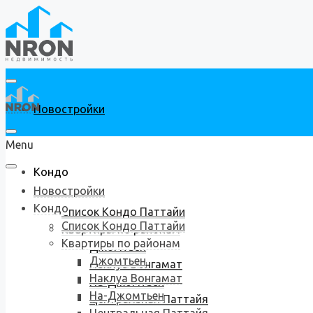
Новостройки
Menu
Кондо
Новостройки
Кондо
Список Кондо Паттайи
Список Кондо Паттайи
Квартиры по районам
Квартиры по районам
Джомтьен
Джомтьен
Наклуа Вонгамат
Наклуа Вонгамат
На-Джомтьен
На-Джомтьен
Центральная Паттайя