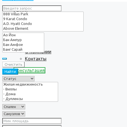
Услуги
О нас
О Компании
Контакты
Очистить
Консультация
Найти