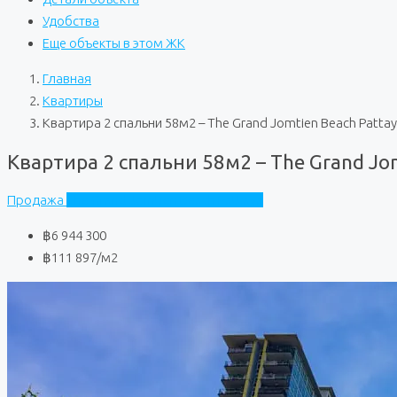
Удобства
Еще объекты в этом ЖК
Главная
Квартиры
Квартира 2 спальни 58м2 – The Grand Jomtien Beach Pattay
Квартира 2 спальни 58м2 – The Grand Jom
Продажа
The Grand Jomtien Beach Pattaya
฿6 944 300
฿111 897
/м2