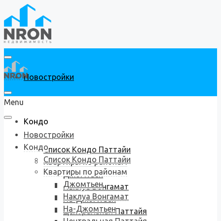
Новостройки
Menu
Кондо
Новостройки
Кондо
Список Кондо Паттайи
Список Кондо Паттайи
Квартиры по районам
Квартиры по районам
Джомтьен
Джомтьен
Наклуа Вонгамат
Наклуа Вонгамат
На-Джомтьен
На-Джомтьен
Центральная Паттайя