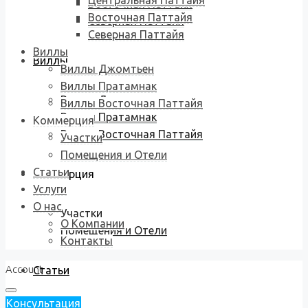
Центральная Паттайя
Восточная Паттайя
Восточная Паттайя
Северная Паттайя
Северная Паттайя
Виллы
Виллы
Виллы Джомтьен
Виллы Пратамнак
Виллы Джомтьен
Виллы Восточная Паттайя
Виллы Пратамнак
Коммерция
Виллы Восточная Паттайя
Участки
Помещения и Отели
Статьи
Коммерция
Услуги
О нас
Участки
О Компании
Помещения и Отели
Контакты
Account
Статьи
Консультация