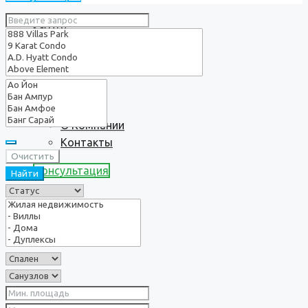
Услуги
О нас
О Компании
Контакты
Очистить
Консультация
Найти