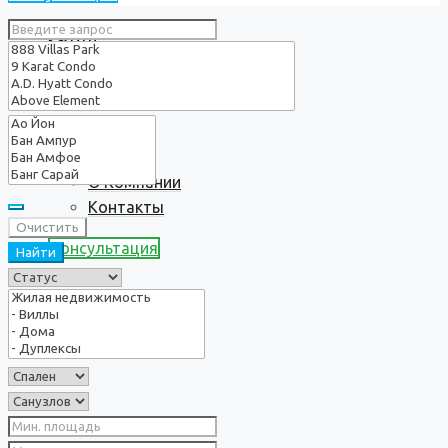
Услуги
О нас
О Компании
Контакты
Очистить
Консультация
Найти