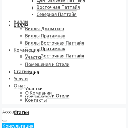
Центральная Паттайя
Восточная Паттайя
Восточная Паттайя
Северная Паттайя
Северная Паттайя
Виллы
Виллы
Виллы Джомтьен
Виллы Пратамнак
Виллы Джомтьен
Виллы Восточная Паттайя
Виллы Пратамнак
Коммерция
Виллы Восточная Паттайя
Участки
Помещения и Отели
Статьи
Коммерция
Услуги
О нас
Участки
О Компании
Помещения и Отели
Контакты
Account
Статьи
Консультация