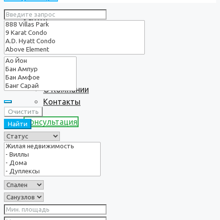
Услуги
О нас
О Компании
Контакты
Очистить
Консультация
Найти