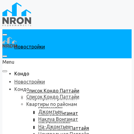
Новостройки
Menu
Кондо
Новостройки
Кондо
Список Кондо Паттайи
Список Кондо Паттайи
Квартиры по районам
Квартиры по районам
Джомтьен
Джомтьен
Наклуа Вонгамат
Наклуа Вонгамат
На-Джомтьен
На-Джомтьен
Центральная Паттайя