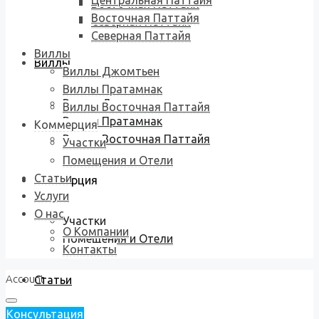
Центральная Паттайя
Восточная Паттайя
Восточная Паттайя
Северная Паттайя
Северная Паттайя
Виллы
Виллы
Виллы Джомтьен
Виллы Пратамнак
Виллы Джомтьен
Виллы Восточная Паттайя
Виллы Пратамнак
Коммерция
Виллы Восточная Паттайя
Участки
Помещения и Отели
Статьи
Коммерция
Услуги
О нас
Участки
О Компании
Помещения и Отели
Контакты
Account
Статьи
Консультация