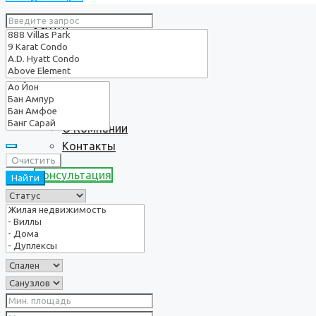
Услуги
О нас
О Компании
Контакты
Очистить
Консультация
Найти