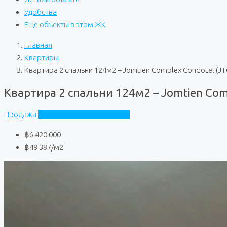
Удобства
Еще объекты в этом ЖК
Главная
Квартиры
Квартира 2 спальни 124м2 – Jomtien Complex Condotel (J
Квартира 2 спальни 124м2 – Jomtien Com
Продажа
Jomtien Complex Condotel
฿6 420 000
฿48 387
/м2