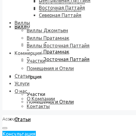
Центральная Паттайя
Восточная Паттайя
Восточная Паттайя
Северная Паттайя
Северная Паттайя
Виллы
Виллы
Виллы Джомтьен
Виллы Пратамнак
Виллы Джомтьен
Виллы Восточная Паттайя
Виллы Пратамнак
Коммерция
Виллы Восточная Паттайя
Участки
Помещения и Отели
Статьи
Коммерция
Услуги
О нас
Участки
О Компании
Помещения и Отели
Контакты
Account
Статьи
Консультация