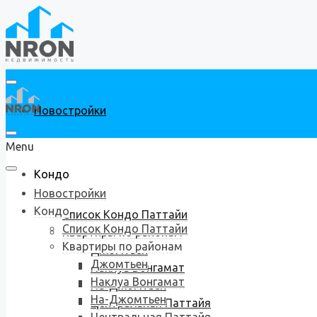
Новостройки
Menu
Кондо
Новостройки
Кондо
Список Кондо Паттайи
Список Кондо Паттайи
Квартиры по районам
Квартиры по районам
Джомтьен
Джомтьен
Наклуа Вонгамат
Наклуа Вонгамат
На-Джомтьен
На-Джомтьен
Центральная Паттайя