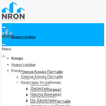
Новостройки
Menu
Кондо
Новостройки
Кондо
Список Кондо Паттайи
Список Кондо Паттайи
Квартиры по районам
Квартиры по районам
Джомтьен
Джомтьен
Наклуа Вонгамат
Наклуа Вонгамат
На-Джомтьен
На-Джомтьен
Центральная Паттайя