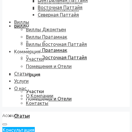
Центральная Паттайя
Восточная Паттайя
Восточная Паттайя
Северная Паттайя
Северная Паттайя
Виллы
Виллы
Виллы Джомтьен
Виллы Пратамнак
Виллы Джомтьен
Виллы Восточная Паттайя
Виллы Пратамнак
Коммерция
Виллы Восточная Паттайя
Участки
Помещения и Отели
Статьи
Коммерция
Услуги
О нас
Участки
О Компании
Помещения и Отели
Контакты
Account
Статьи
Консультация