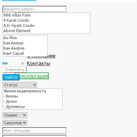
Услуги
О нас
О Компании
Контакты
Очистить
Консультация
Найти