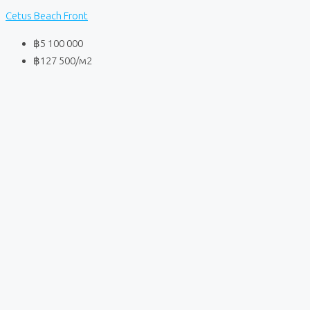
Cetus Beach Front
฿5 100 000
฿127 500
/м2