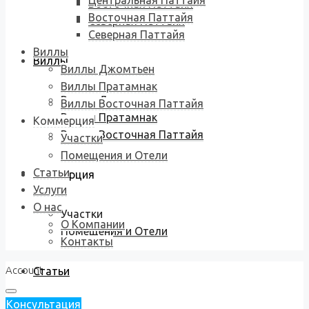
Центральная Паттайя
Восточная Паттайя
Восточная Паттайя
Северная Паттайя
Северная Паттайя
Виллы
Виллы
Виллы Джомтьен
Виллы Пратамнак
Виллы Джомтьен
Виллы Восточная Паттайя
Виллы Пратамнак
Коммерция
Виллы Восточная Паттайя
Участки
Помещения и Отели
Статьи
Коммерция
Услуги
О нас
Участки
О Компании
Помещения и Отели
Контакты
Account
Статьи
Консультация