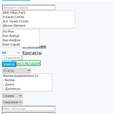
Услуги
О нас
О Компании
Контакты
Очистить
Консультация
Найти