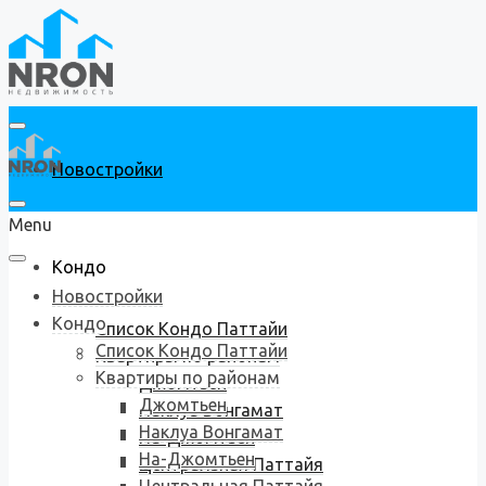
Новостройки
Menu
Кондо
Новостройки
Кондо
Список Кондо Паттайи
Список Кондо Паттайи
Квартиры по районам
Квартиры по районам
Джомтьен
Джомтьен
Наклуа Вонгамат
Наклуа Вонгамат
На-Джомтьен
На-Джомтьен
Центральная Паттайя