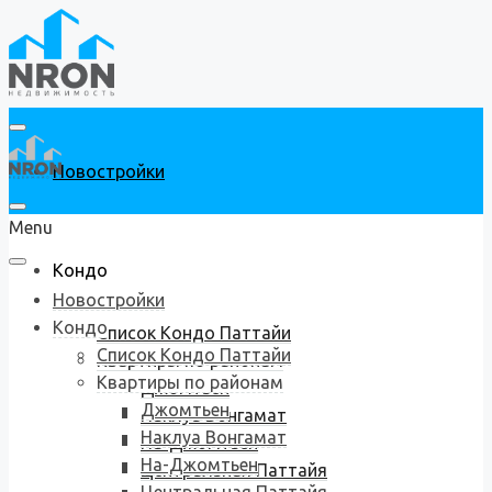
Новостройки
Menu
Кондо
Новостройки
Кондо
Список Кондо Паттайи
Список Кондо Паттайи
Квартиры по районам
Квартиры по районам
Джомтьен
Джомтьен
Наклуа Вонгамат
Наклуа Вонгамат
На-Джомтьен
На-Джомтьен
Центральная Паттайя