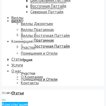
Центральная Паттайя
Восточная Паттайя
Восточная Паттайя
Северная Паттайя
Северная Паттайя
Виллы
Виллы
Виллы Джомтьен
Виллы Пратамнак
Виллы Джомтьен
Виллы Восточная Паттайя
Виллы Пратамнак
Коммерция
Виллы Восточная Паттайя
Участки
Помещения и Отели
Статьи
Коммерция
Услуги
О нас
Участки
О Компании
Помещения и Отели
Контакты
Account
Статьи
Консультация