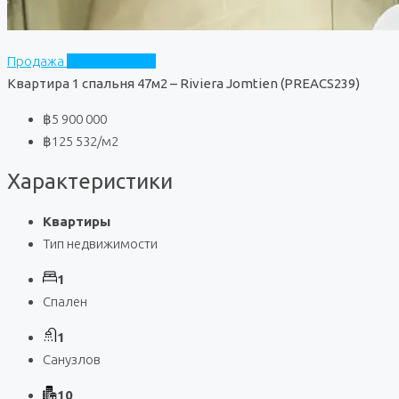
Продажа
Riviera Jomtien
Квартира 1 спальня 47м2 – Riviera Jomtien (PREACS239)
฿5 900 000
฿125 532
/м2
Характеристики
Квартиры
Тип недвижимости
1
Спален
1
Санузлов
10