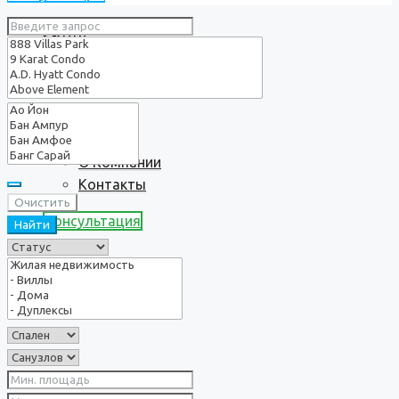
Услуги
О нас
О Компании
Контакты
Очистить
Консультация
Найти