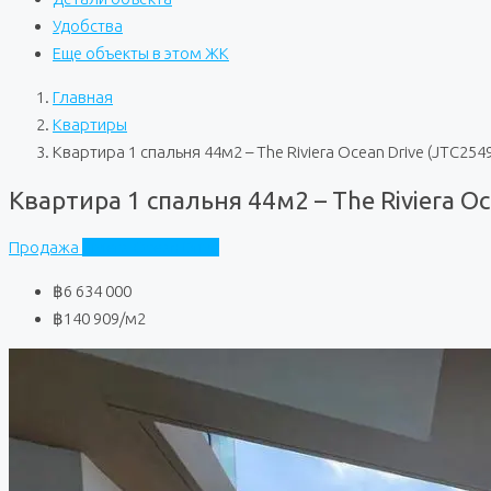
Удобства
Еще объекты в этом ЖК
Главная
Квартиры
Квартира 1 спальня 44м2 – The Riviera Ocean Drive (JTC254
Квартира 1 спальня 44м2 – The Riviera Oc
Продажа
Riviera Ocean Drive
฿6 634 000
฿140 909
/м2