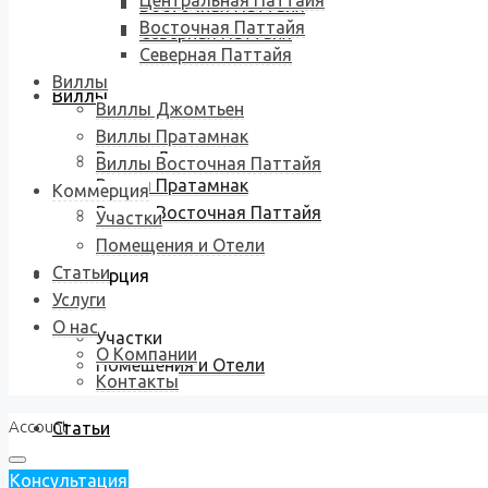
Центральная Паттайя
Восточная Паттайя
Восточная Паттайя
Северная Паттайя
Северная Паттайя
Виллы
Виллы
Виллы Джомтьен
Виллы Пратамнак
Виллы Джомтьен
Виллы Восточная Паттайя
Виллы Пратамнак
Коммерция
Виллы Восточная Паттайя
Участки
Помещения и Отели
Статьи
Коммерция
Услуги
О нас
Участки
О Компании
Помещения и Отели
Контакты
Account
Статьи
Консультация