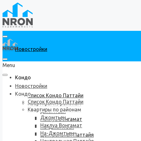
Новостройки
Menu
Кондо
Новостройки
Кондо
Список Кондо Паттайи
Список Кондо Паттайи
Квартиры по районам
Квартиры по районам
Джомтьен
Джомтьен
Наклуа Вонгамат
Наклуа Вонгамат
На-Джомтьен
На-Джомтьен
Центральная Паттайя