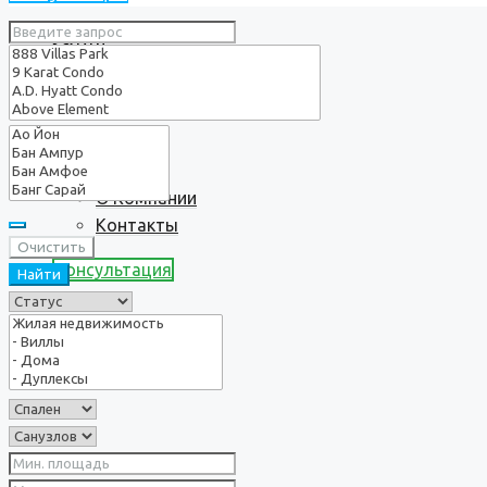
Услуги
О нас
О Компании
Контакты
Очистить
Консультация
Найти