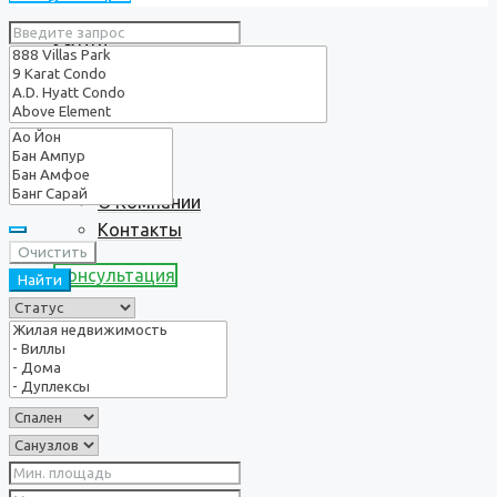
Услуги
О нас
О Компании
Контакты
Очистить
Консультация
Найти