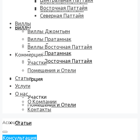
Центральная Паттайя
Восточная Паттайя
Восточная Паттайя
Северная Паттайя
Северная Паттайя
Виллы
Виллы
Виллы Джомтьен
Виллы Пратамнак
Виллы Джомтьен
Виллы Восточная Паттайя
Виллы Пратамнак
Коммерция
Виллы Восточная Паттайя
Участки
Помещения и Отели
Статьи
Коммерция
Услуги
О нас
Участки
О Компании
Помещения и Отели
Контакты
Account
Статьи
Консультация