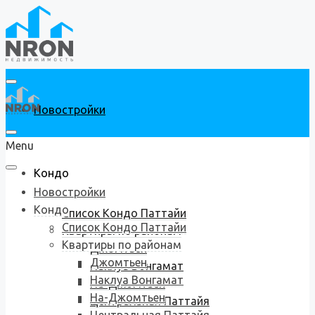
Новостройки
Menu
Кондо
Новостройки
Кондо
Список Кондо Паттайи
Список Кондо Паттайи
Квартиры по районам
Квартиры по районам
Джомтьен
Джомтьен
Наклуа Вонгамат
Наклуа Вонгамат
На-Джомтьен
На-Джомтьен
Центральная Паттайя