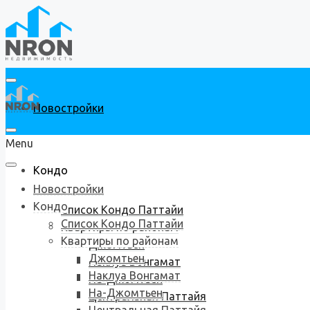
Новостройки
Menu
Кондо
Новостройки
Кондо
Список Кондо Паттайи
Список Кондо Паттайи
Квартиры по районам
Квартиры по районам
Джомтьен
Джомтьен
Наклуа Вонгамат
Наклуа Вонгамат
На-Джомтьен
На-Джомтьен
Центральная Паттайя