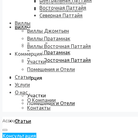
Центральная Паттайя
Восточная Паттайя
Восточная Паттайя
Северная Паттайя
Северная Паттайя
Виллы
Виллы
Виллы Джомтьен
Виллы Пратамнак
Виллы Джомтьен
Виллы Восточная Паттайя
Виллы Пратамнак
Коммерция
Виллы Восточная Паттайя
Участки
Помещения и Отели
Статьи
Коммерция
Услуги
О нас
Участки
О Компании
Помещения и Отели
Контакты
Account
Статьи
Консультация