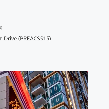
5)
an Drive (PREACS515)