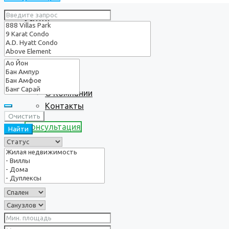
Услуги
О нас
О Компании
Контакты
Очистить
Консультация
Найти