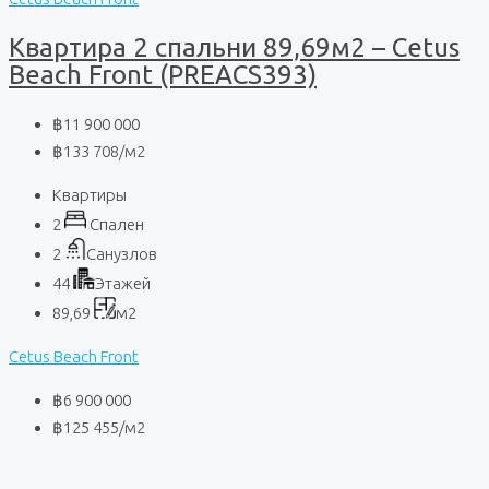
Квартира 2 спальни 89,69м2 – Cetus
Beach Front (PREACS393)
฿11 900 000
฿133 708
/м2
Квартиры
2
Спален
2
Санузлов
44
Этажей
89,69
м2
Cetus Beach Front
฿6 900 000
฿125 455
/м2