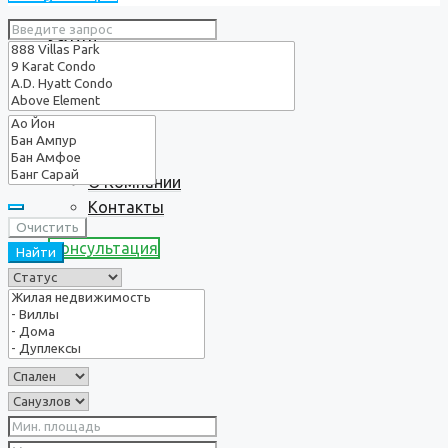
Услуги
О нас
О Компании
Контакты
Очистить
Консультация
Найти