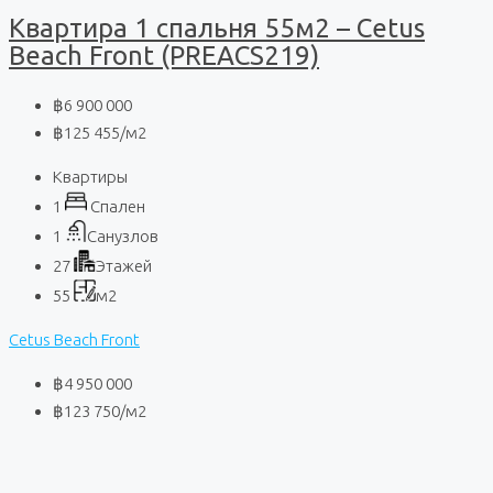
Квартира 1 спальня 55м2 – Cetus
Beach Front (PREACS219)
฿6 900 000
฿125 455
/м2
Квартиры
1
Спален
1
Санузлов
27
Этажей
55
м2
Cetus Beach Front
฿4 950 000
฿123 750
/м2