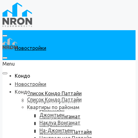
Новостройки
Menu
Кондо
Новостройки
Кондо
Список Кондо Паттайи
Список Кондо Паттайи
Квартиры по районам
Квартиры по районам
Джомтьен
Джомтьен
Наклуа Вонгамат
Наклуа Вонгамат
На-Джомтьен
На-Джомтьен
Центральная Паттайя