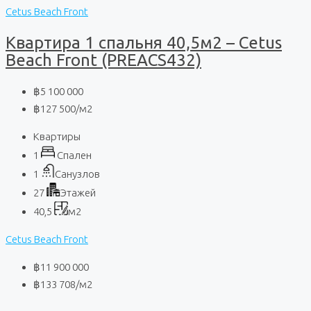
Cetus Beach Front
Квартира 1 спальня 40,5м2 – Cetus
Beach Front (PREACS432)
฿5 100 000
฿127 500
/м2
Квартиры
1
Спален
1
Санузлов
27
Этажей
40,5
м2
Cetus Beach Front
฿11 900 000
฿133 708
/м2