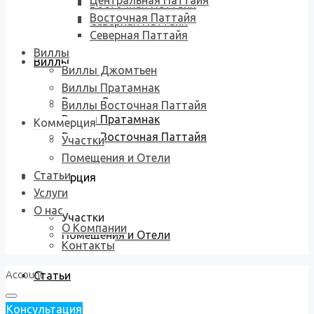
Центральная Паттайя
Восточная Паттайя
Восточная Паттайя
Северная Паттайя
Северная Паттайя
Виллы
Виллы
Виллы Джомтьен
Виллы Пратамнак
Виллы Джомтьен
Виллы Восточная Паттайя
Виллы Пратамнак
Коммерция
Виллы Восточная Паттайя
Участки
Помещения и Отели
Статьи
Коммерция
Услуги
О нас
Участки
О Компании
Помещения и Отели
Контакты
Account
Статьи
Консультация