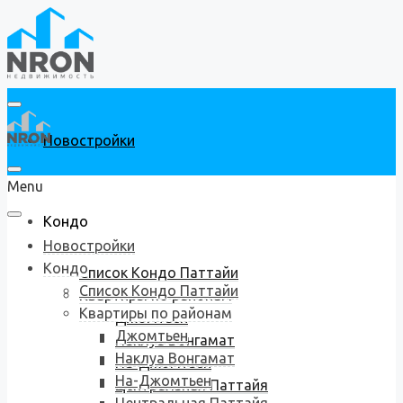
Новостройки
Menu
Кондо
Новостройки
Кондо
Список Кондо Паттайи
Список Кондо Паттайи
Квартиры по районам
Квартиры по районам
Джомтьен
Джомтьен
Наклуа Вонгамат
Наклуа Вонгамат
На-Джомтьен
На-Джомтьен
Центральная Паттайя