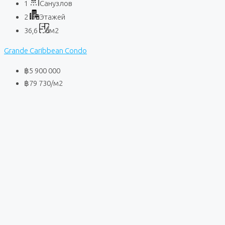
1
Санузлов
2
Этажей
36,6
м2
Grande Caribbean Condo
฿5 900 000
฿79 730
/м2