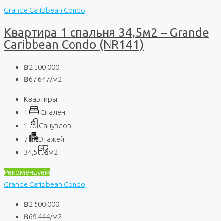
Grande Caribbean Condo
Квартира 1 спальня 34,5м2 – Grande
Caribbean Condo (NR141)
฿2 300 000
฿67 647
/м2
Квартиры
1
Спален
1
Санузлов
7
Этажей
34,5
м2
Рекомендуем
Grande Caribbean Condo
฿2 500 000
฿69 444
/м2