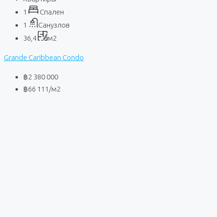
1
Спален
1
Санузлов
36,4
м2
Grande Caribbean Condo
฿2 380 000
฿66 111
/м2