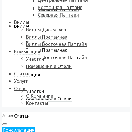
Центральная Паттайя
Восточная Паттайя
Восточная Паттайя
Северная Паттайя
Северная Паттайя
Виллы
Виллы
Виллы Джомтьен
Виллы Пратамнак
Виллы Джомтьен
Виллы Восточная Паттайя
Виллы Пратамнак
Коммерция
Виллы Восточная Паттайя
Участки
Помещения и Отели
Статьи
Коммерция
Услуги
О нас
Участки
О Компании
Помещения и Отели
Контакты
Account
Статьи
Консультация