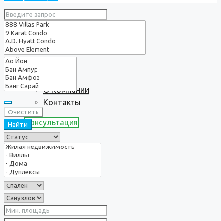
Услуги
О нас
О Компании
Контакты
Очистить
Консультация
Найти