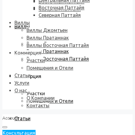
Центральная Паттайя
Восточная Паттайя
Восточная Паттайя
Северная Паттайя
Северная Паттайя
Виллы
Виллы
Виллы Джомтьен
Виллы Пратамнак
Виллы Джомтьен
Виллы Восточная Паттайя
Виллы Пратамнак
Коммерция
Виллы Восточная Паттайя
Участки
Помещения и Отели
Статьи
Коммерция
Услуги
О нас
Участки
О Компании
Помещения и Отели
Контакты
Account
Статьи
Консультация