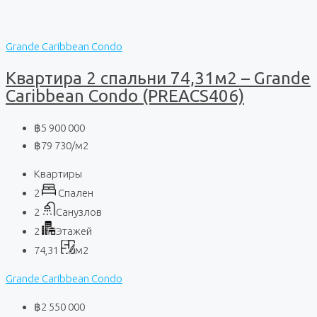
Grande Caribbean Condo
Квартира 2 спальни 74,31м2 – Grande
Caribbean Condo (PREACS406)
฿5 900 000
฿79 730
/м2
Квартиры
2
Спален
2
Санузлов
2
Этажей
74,31
м2
Grande Caribbean Condo
฿2 550 000