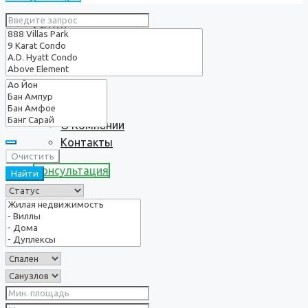
Услуги
О нас
О Компании
Контакты
Очистить
Консультация
Найти