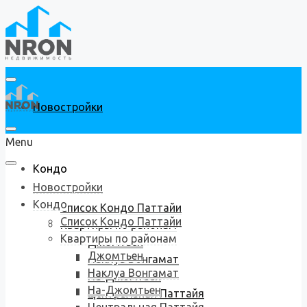
Новостройки
Menu
Кондо
Новостройки
Кондо
Список Кондо Паттайи
Список Кондо Паттайи
Квартиры по районам
Квартиры по районам
Джомтьен
Джомтьен
Наклуа Вонгамат
Наклуа Вонгамат
На-Джомтьен
На-Джомтьен
Центральная Паттайя