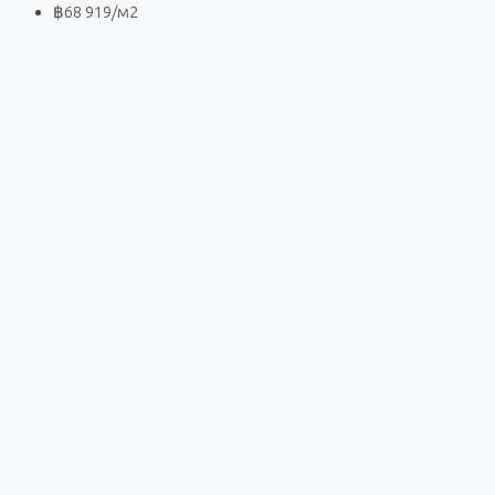
฿68 919
/м2