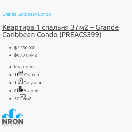
Grande Caribbean Condo
Квартира 1 спальня 37м2 – Grande
Caribbean Condo (PREACS399)
฿2 550 000
฿68 919
/м2
Квартиры
1
Спален
1
Санузлов
8
Этажей
37
м2