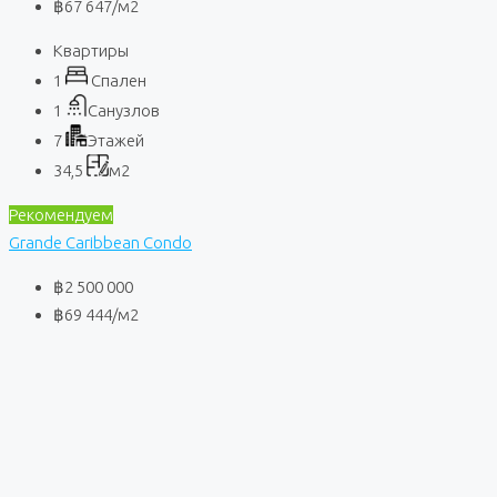
฿67 647
/м2
Квартиры
1
Спален
1
Санузлов
7
Этажей
34,5
м2
Рекомендуем
Grande Caribbean Condo
฿2 500 000
฿69 444
/м2