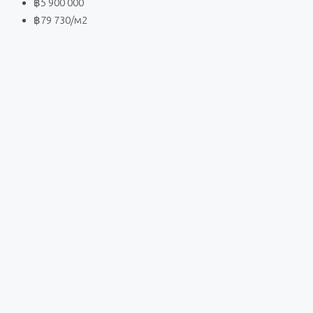
฿5 900 000
฿79 730
/м2