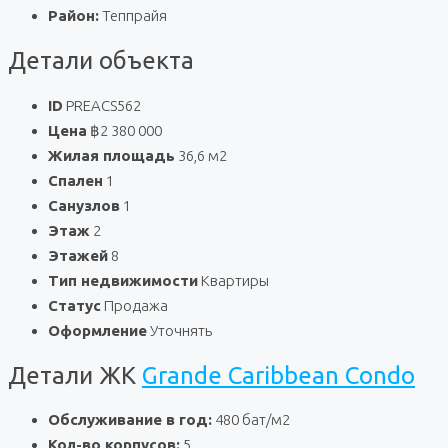
Район:
Теппрайя
Детали объекта
ID
PREACS562
Цена
฿2 380 000
Жилая площадь
36,6 м2
Спален
1
Санузлов
1
Этаж
2
Этажей
8
Тип недвижимости
Квартиры
Статус
Продажа
Оформление
Уточнять
Детали ЖК
Grande Caribbean Condo
Обслуживание в год:
480 бат/м2
Кол-во корпусов:
5