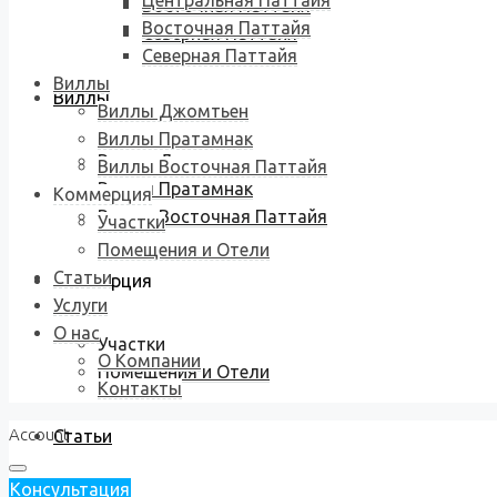
Центральная Паттайя
Восточная Паттайя
Восточная Паттайя
Северная Паттайя
Северная Паттайя
Виллы
Виллы
Виллы Джомтьен
Виллы Пратамнак
Виллы Джомтьен
Виллы Восточная Паттайя
Виллы Пратамнак
Коммерция
Виллы Восточная Паттайя
Участки
Помещения и Отели
Статьи
Коммерция
Услуги
О нас
Участки
О Компании
Помещения и Отели
Контакты
Account
Статьи
Консультация