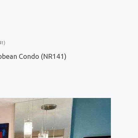
41)
ibbean Condo (NR141)