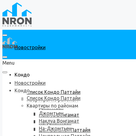
Новостройки
Menu
Кондо
Новостройки
Кондо
Список Кондо Паттайи
Список Кондо Паттайи
Квартиры по районам
Квартиры по районам
Джомтьен
Джомтьен
Наклуа Вонгамат
Наклуа Вонгамат
На-Джомтьен
На-Джомтьен
Центральная Паттайя