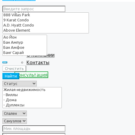
Услуги
О нас
О Компании
Контакты
Очистить
Консультация
Найти