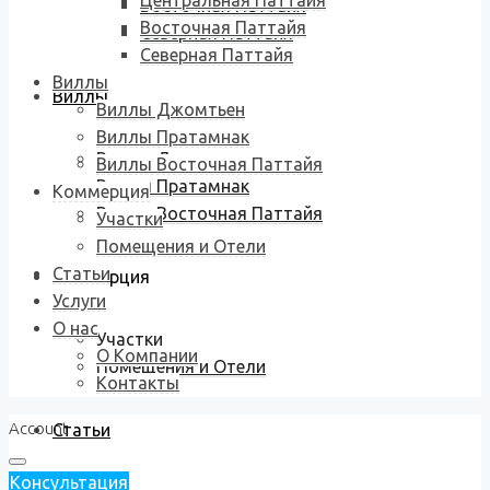
Центральная Паттайя
Восточная Паттайя
Восточная Паттайя
Северная Паттайя
Северная Паттайя
Виллы
Виллы
Виллы Джомтьен
Виллы Пратамнак
Виллы Джомтьен
Виллы Восточная Паттайя
Виллы Пратамнак
Коммерция
Виллы Восточная Паттайя
Участки
Помещения и Отели
Статьи
Коммерция
Услуги
О нас
Участки
О Компании
Помещения и Отели
Контакты
Account
Статьи
Консультация