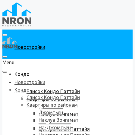
Новостройки
Menu
Кондо
Новостройки
Кондо
Список Кондо Паттайи
Список Кондо Паттайи
Квартиры по районам
Квартиры по районам
Джомтьен
Джомтьен
Наклуа Вонгамат
Наклуа Вонгамат
На-Джомтьен
На-Джомтьен
Центральная Паттайя