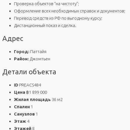
Проверка объектов “на чистоту”;
Оформление всех необходимых справок и документов;
Перевод средств из РФ по выгодному курсу;
Дистанционный показ и сделка.
Адрес
Город:
Паттайя
Район:
Джомтьен
Детали объекта
ID
PREACS484
Цена
฿1 899 000
Жилая площадь
36 м2
Спален
1
Санузлов
1
Этаж
4
Этажей
8