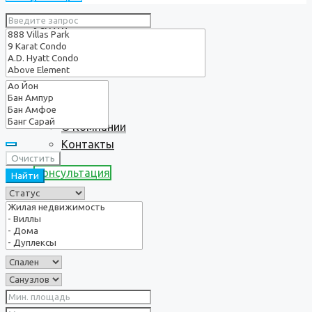
Услуги
О нас
О Компании
Контакты
Очистить
Консультация
Найти