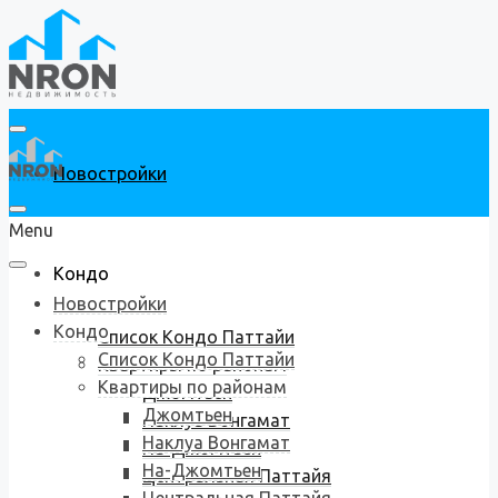
Новостройки
Menu
Кондо
Новостройки
Кондо
Список Кондо Паттайи
Список Кондо Паттайи
Квартиры по районам
Квартиры по районам
Джомтьен
Джомтьен
Наклуа Вонгамат
Наклуа Вонгамат
На-Джомтьен
На-Джомтьен
Центральная Паттайя