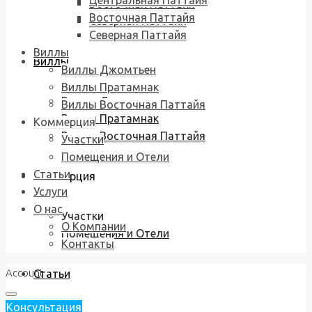
Центральная Паттайя
Восточная Паттайя
Восточная Паттайя
Северная Паттайя
Северная Паттайя
Виллы
Виллы
Виллы Джомтьен
Виллы Пратамнак
Виллы Джомтьен
Виллы Восточная Паттайя
Виллы Пратамнак
Коммерция
Виллы Восточная Паттайя
Участки
Помещения и Отели
Статьи
Коммерция
Услуги
О нас
Участки
О Компании
Помещения и Отели
Контакты
Account
Статьи
Консультация