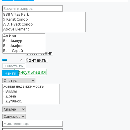
Услуги
О нас
О Компании
Контакты
Очистить
Консультация
Найти