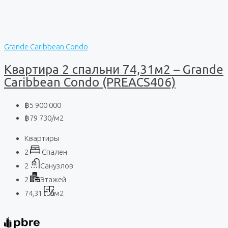
Grande Caribbean Condo
Квартира 2 спальни 74,31м2 – Grande
Caribbean Condo (PREACS406)
฿5 900 000
฿79 730
/м2
Квартиры
2
Спален
2
Санузлов
2
Этажей
74,31
м2