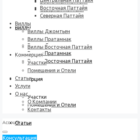
Центральная Паттайя
Восточная Паттайя
Восточная Паттайя
Северная Паттайя
Северная Паттайя
Виллы
Виллы
Виллы Джомтьен
Виллы Пратамнак
Виллы Джомтьен
Виллы Восточная Паттайя
Виллы Пратамнак
Коммерция
Виллы Восточная Паттайя
Участки
Помещения и Отели
Статьи
Коммерция
Услуги
О нас
Участки
О Компании
Помещения и Отели
Контакты
Account
Статьи
Консультация