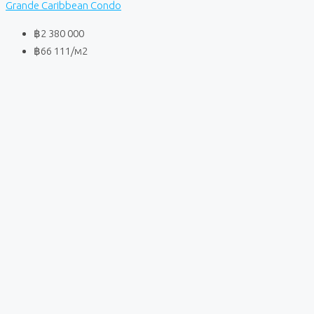
Grande Caribbean Condo
฿2 380 000
฿66 111
/м2