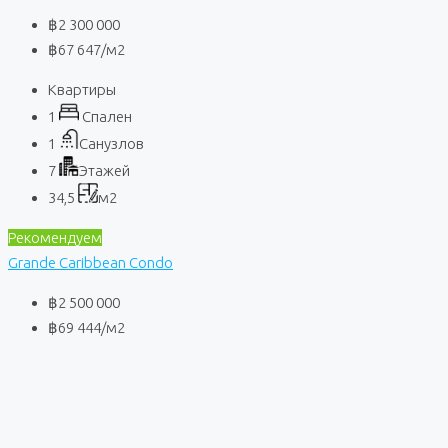
฿2 300 000
฿67 647
/м2
Квартиры
1
Спален
1
Санузлов
7
Этажей
34,5
м2
Рекомендуем
Grande Caribbean Condo
฿2 500 000
฿69 444
/м2