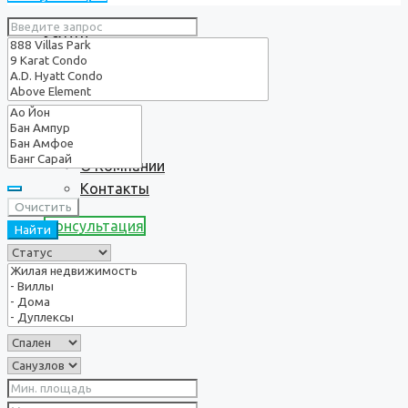
Услуги
О нас
О Компании
Контакты
Очистить
Консультация
Найти