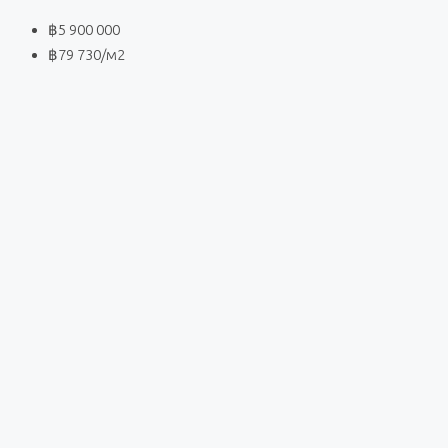
฿5 900 000
฿79 730
/м2