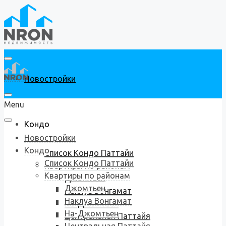
Новостройки
Menu
Кондо
Новостройки
Кондо
Список Кондо Паттайи
Список Кондо Паттайи
Квартиры по районам
Квартиры по районам
Джомтьен
Джомтьен
Наклуа Вонгамат
Наклуа Вонгамат
На-Джомтьен
На-Джомтьен
Центральная Паттайя