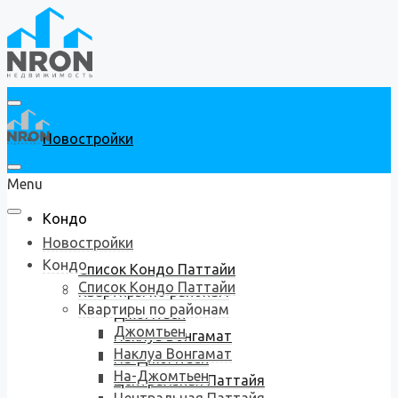
Новостройки
Menu
Кондо
Новостройки
Кондо
Список Кондо Паттайи
Список Кондо Паттайи
Квартиры по районам
Квартиры по районам
Джомтьен
Джомтьен
Наклуа Вонгамат
Наклуа Вонгамат
На-Джомтьен
На-Джомтьен
Центральная Паттайя