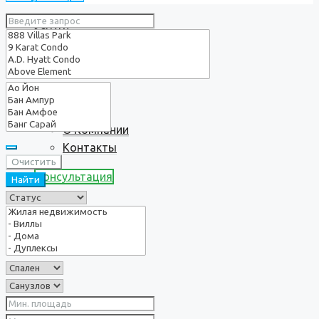
Услуги
О нас
О Компании
Контакты
Очистить
Консультация
Найти