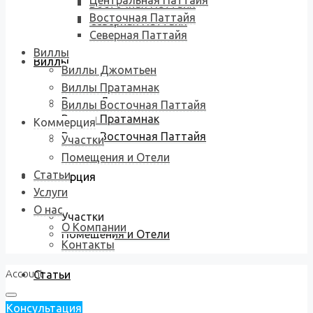
Центральная Паттайя
Восточная Паттайя
Восточная Паттайя
Северная Паттайя
Северная Паттайя
Виллы
Виллы
Виллы Джомтьен
Виллы Пратамнак
Виллы Джомтьен
Виллы Восточная Паттайя
Виллы Пратамнак
Коммерция
Виллы Восточная Паттайя
Участки
Помещения и Отели
Статьи
Коммерция
Услуги
О нас
Участки
О Компании
Помещения и Отели
Контакты
Account
Статьи
Консультация