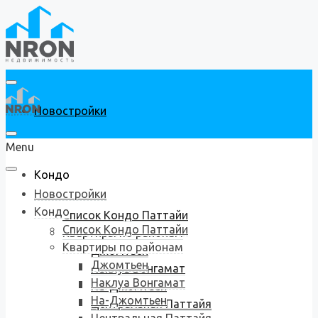
Новостройки
Menu
Кондо
Новостройки
Кондо
Список Кондо Паттайи
Список Кондо Паттайи
Квартиры по районам
Квартиры по районам
Джомтьен
Джомтьен
Наклуа Вонгамат
Наклуа Вонгамат
На-Джомтьен
На-Джомтьен
Центральная Паттайя