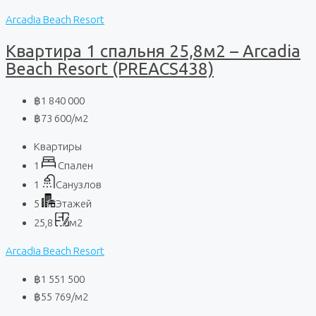
Arcadia Beach Resort
Квартира 1 спальня 25,8м2 – Arcadia
Beach Resort (PREACS438)
฿1 840 000
฿73 600
/м2
Квартиры
1
Спален
1
Санузлов
5
Этажей
25,8
м2
Arcadia Beach Resort
฿1 551 500
฿55 769
/м2