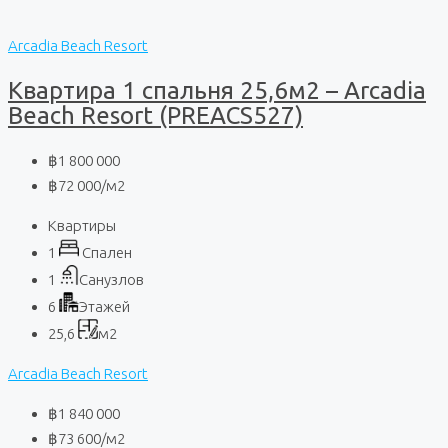
Arcadia Beach Resort
Квартира 1 спальня 25,6м2 – Arcadia
Beach Resort (PREACS527)
฿1 800 000
฿72 000
/м2
Квартиры
1
Спален
1
Санузлов
6
Этажей
25,6
м2
Arcadia Beach Resort
฿1 840 000
฿73 600
/м2