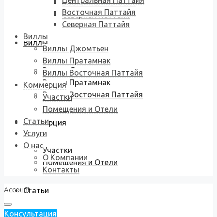
Центральная Паттайя
Восточная Паттайя
Восточная Паттайя
Северная Паттайя
Северная Паттайя
Виллы
Виллы
Виллы Джомтьен
Виллы Пратамнак
Виллы Джомтьен
Виллы Восточная Паттайя
Виллы Пратамнак
Коммерция
Виллы Восточная Паттайя
Участки
Помещения и Отели
Статьи
Коммерция
Услуги
О нас
Участки
О Компании
Помещения и Отели
Контакты
Account
Статьи
Консультация