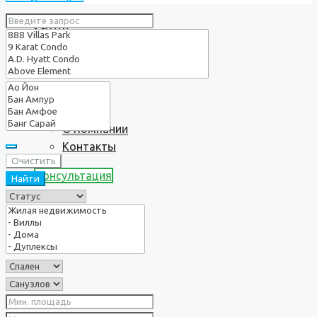
Услуги
О нас
О Компании
Контакты
Очистить
Консультация
Найти