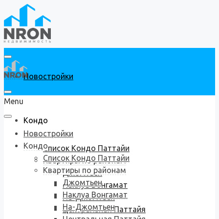
Новостройки
Menu
Кондо
Новостройки
Кондо
Список Кондо Паттайи
Список Кондо Паттайи
Квартиры по районам
Квартиры по районам
Джомтьен
Джомтьен
Наклуа Вонгамат
Наклуа Вонгамат
На-Джомтьен
На-Джомтьен
Центральная Паттайя