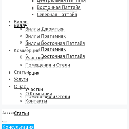
Центральная Паттайя
Восточная Паттайя
Восточная Паттайя
Северная Паттайя
Северная Паттайя
Виллы
Виллы
Виллы Джомтьен
Виллы Пратамнак
Виллы Джомтьен
Виллы Восточная Паттайя
Виллы Пратамнак
Коммерция
Виллы Восточная Паттайя
Участки
Помещения и Отели
Статьи
Коммерция
Услуги
О нас
Участки
О Компании
Помещения и Отели
Контакты
Account
Статьи
Консультация