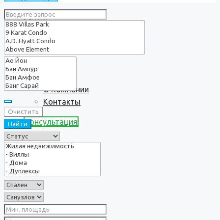
Услуги
О нас
О Компании
Контакты
Очистить
Консультация
Найти