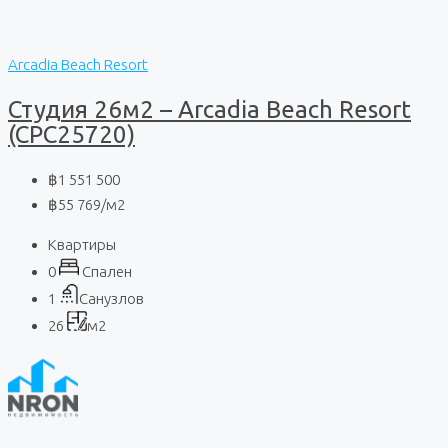
Arcadia Beach Resort
Студия 26м2 – Arcadia Beach Resort
(CPC25720)
฿1 551 500
฿55 769
/м2
Квартиры
0
Спален
1
Санузлов
26
м2