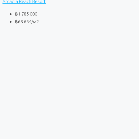
Arcadia Beach Resort
฿1 785 000
฿68 654
/м2