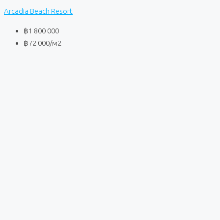
Arcadia Beach Resort
฿1 800 000
฿72 000
/м2