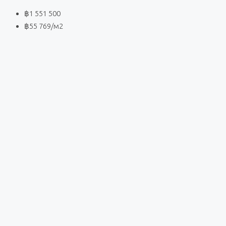
฿1 551 500
฿55 769
/м2