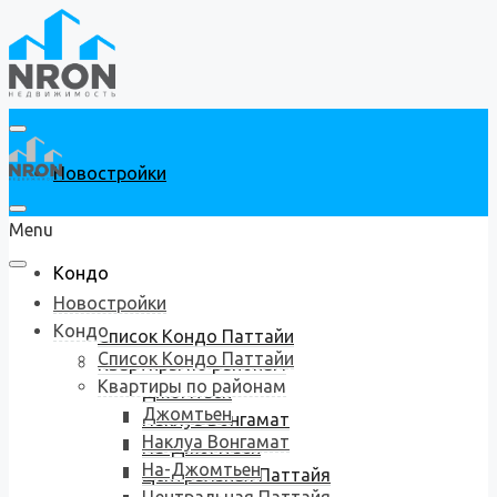
Новостройки
Menu
Кондо
Новостройки
Кондо
Список Кондо Паттайи
Список Кондо Паттайи
Квартиры по районам
Квартиры по районам
Джомтьен
Джомтьен
Наклуа Вонгамат
Наклуа Вонгамат
На-Джомтьен
На-Джомтьен
Центральная Паттайя