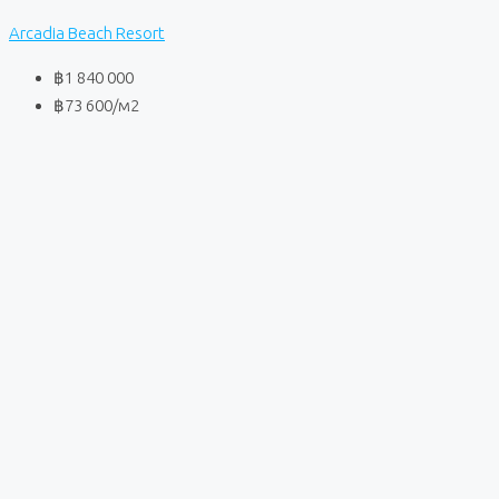
Arcadia Beach Resort
฿1 840 000
฿73 600
/м2