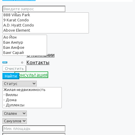
Услуги
О нас
О Компании
Контакты
Очистить
Консультация
Найти