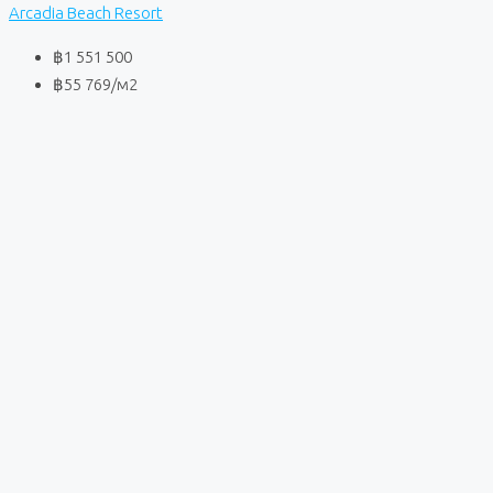
Arcadia Beach Resort
฿1 551 500
฿55 769
/м2