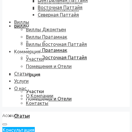
Центральная Паттайя
Восточная Паттайя
Восточная Паттайя
Северная Паттайя
Северная Паттайя
Виллы
Виллы
Виллы Джомтьен
Виллы Пратамнак
Виллы Джомтьен
Виллы Восточная Паттайя
Виллы Пратамнак
Коммерция
Виллы Восточная Паттайя
Участки
Помещения и Отели
Статьи
Коммерция
Услуги
О нас
Участки
О Компании
Помещения и Отели
Контакты
Account
Статьи
Консультация