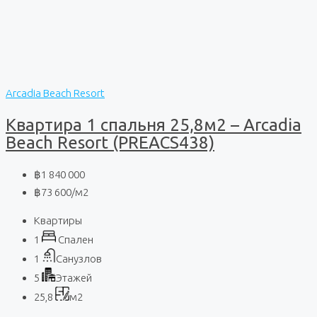
Arcadia Beach Resort
Квартира 1 спальня 25,8м2 – Arcadia
Beach Resort (PREACS438)
฿1 840 000
฿73 600
/м2
Квартиры
1
Спален
1
Санузлов
5
Этажей
25,8
м2