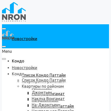
Новостройки
Menu
Кондо
Новостройки
Кондо
Список Кондо Паттайи
Список Кондо Паттайи
Квартиры по районам
Квартиры по районам
Джомтьен
Джомтьен
Наклуа Вонгамат
Наклуа Вонгамат
На-Джомтьен
На-Джомтьен
Центральная Паттайя