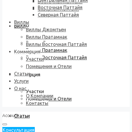
Центральная Паттайя
Восточная Паттайя
Восточная Паттайя
Северная Паттайя
Северная Паттайя
Виллы
Виллы
Виллы Джомтьен
Виллы Пратамнак
Виллы Джомтьен
Виллы Восточная Паттайя
Виллы Пратамнак
Коммерция
Виллы Восточная Паттайя
Участки
Помещения и Отели
Статьи
Коммерция
Услуги
О нас
Участки
О Компании
Помещения и Отели
Контакты
Account
Статьи
Консультация