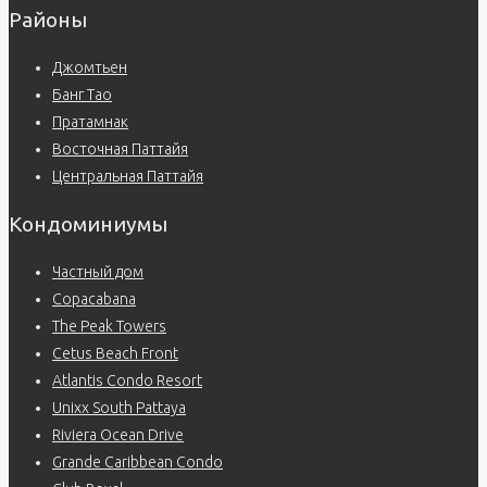
Районы
Джомтьен
Банг Тао
Пратамнак
Восточная Паттайя
Центральная Паттайя
Кондоминиумы
Частный дом
Copacabana
The Peak Towers
Cetus Beach Front
Atlantis Condo Resort
Unixx South Pattaya
Riviera Ocean Drive
Grande Caribbean Condo