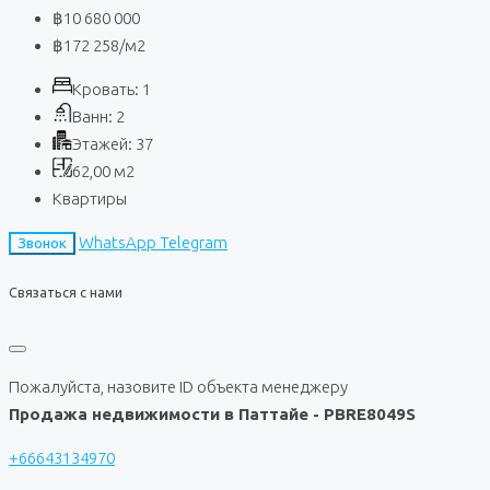
฿10 680 000
฿172 258
/м2
Кровать:
1
Ванн:
2
Этажей:
37
62,00
м2
Квартиры
WhatsApp
Telegram
Звонок
Связаться с нами
Пожалуйста, назовите ID объекта менеджеру
Продажа недвижимости в Паттайе - PBRE8049S
+66643134970