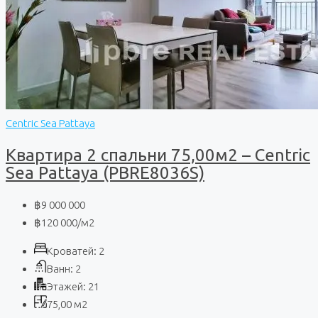
Centric Sea Pattaya
Квартира 2 спальни 75,00м2 – Centric
Sea Pattaya (PBRE8036S)
฿9 000 000
฿120 000
/м2
Кроватей:
2
Ванн:
2
Этажей:
21
75,00
м2