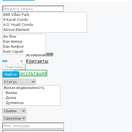
Услуги
О нас
О Компании
Контакты
Очистить
Консультация
Найти