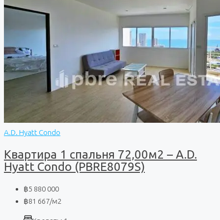
A.D. Hyatt Condo
Квартира 1 спальня 72,00м2 – A.D.
Hyatt Condo (PBRE8079S)
฿5 880 000
฿81 667
/м2